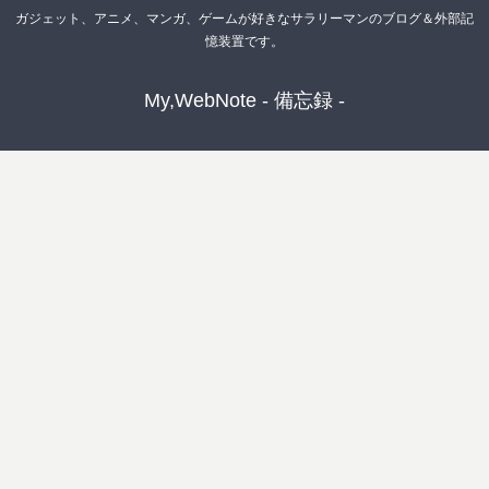
ガジェット、アニメ、マンガ、ゲームが好きなサラリーマンのブログ＆外部記
憶装置です。
My,WebNote - 備忘録 -