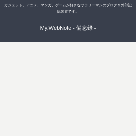
ガジェット、アニメ、マンガ、ゲームが好きなサラリーマンのブログ＆外部記
憶装置です。
My,WebNote - 備忘録 -