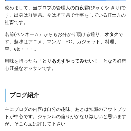
改めまして、当ブロブの管理人の白夜霧(びゃくや きり)で
す。出身は群馬県。今は埼玉県で仕事をしているIT土方の
社畜です。
名前(ペンネーム）からもお分かり頂ける通り、
オタク
で
す。趣味はアニメ、マンガ、PC、ガジェット、料理、
車、etc・・・。
興味を持ったら「
とりあえずやってみたい！
」となる好奇
心旺盛なオッサンです。
ブログ紹介
主にブログの内容は自分の趣味、あとは知識のアウトプッ
トが中心です。ジャンルの偏りがかなり激しいと思います
が、そこら辺は許して下さい。