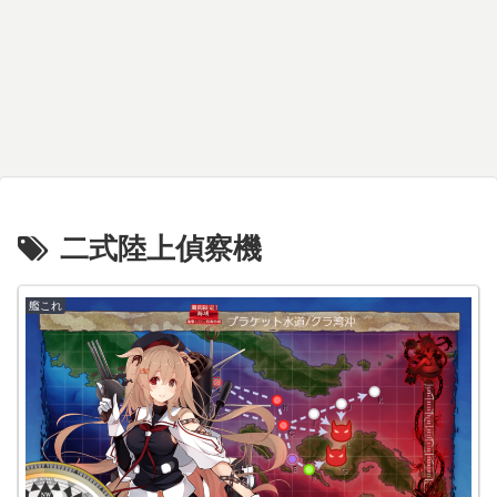
二式陸上偵察機
艦これ