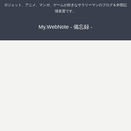
ガジェット、アニメ、マンガ、ゲームが好きなサラリーマンのブログ＆外部記
憶装置です。
My,WebNote - 備忘録 -