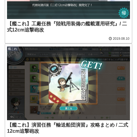
【艦これ】工廠任務『陸戦用装備の艦載運用研究』/ 二
式12cm追撃砲改
2019.08.10
艦これ
【艦これ】演習任務『輸送船団演習』攻略まとめ / 二式
12cm追撃砲改