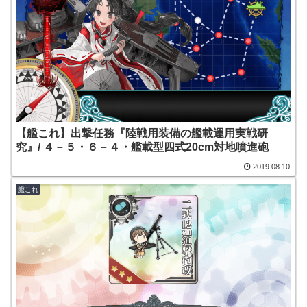
【艦これ】出撃任務『陸戦用装備の艦載運用実戦研
究』/ ４－５・６－４・艦載型四式20cm対地噴進砲
2019.08.10
艦これ