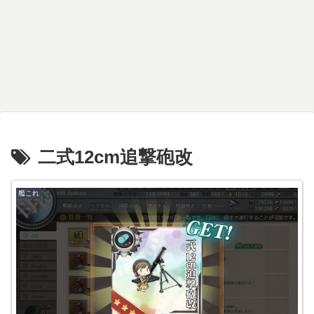
二式12cm追撃砲改
艦これ