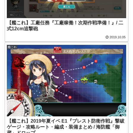
【艦これ】工廠任務『工廠稼働！次期作戦準備！』/ 二
式12cm追撃砲
2019.10.05
艦これ
【艦これ】2019年夏イベ E1『ブレスト防衛作戦』撃破
ゲージ・攻略ルート・編成・装備まとめ / 海防艦「御
蔵」ドロップ