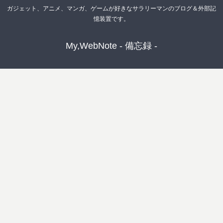
ガジェット、アニメ、マンガ、ゲームが好きなサラリーマンのブログ＆外部記
憶装置です。
My,WebNote - 備忘録 -