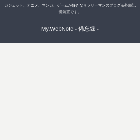
ガジェット、アニメ、マンガ、ゲームが好きなサラリーマンのブログ＆外部記
憶装置です。
My,WebNote - 備忘録 -