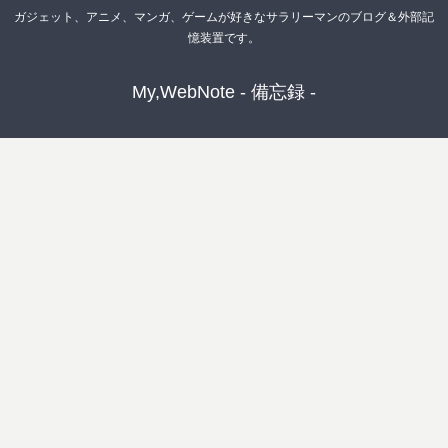
ガジェット、アニメ、マンガ、ゲームが好きなサラリーマンのブログ＆外部記
憶装置です。
My,WebNote - 備忘録 -