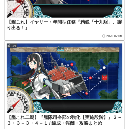
【艦これ】イヤリー・年間型任務『精鋭「十九駆」、躍
り出る！』
2020.02.08
艦これ
【艦これ二期】『艦隊司令部の強化【実施段階】』２－
３・３－３・４－１ / 編成・報酬・攻略まとめ