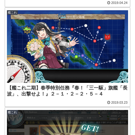
2019.04.24
艦これ
【艦これ二期】春季特別任務『春！「三一駆」旗艦「長
波」、出撃せよ！』２－１・２－２・５－４
2019.03.23
艦これ