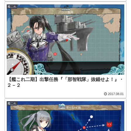
艦これ
【艦これ二期】出撃任務『「那智戦隊」抜錨せよ！』・
２－２
2017.08.01
艦これ