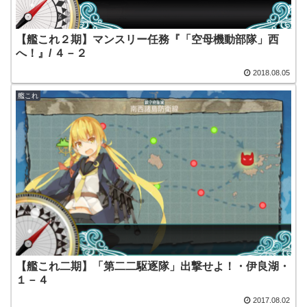
【艦これ２期】マンスリー任務『「空母機動部隊」西
へ！』/ ４－２
2018.08.05
艦これ
【艦これ二期】「第二二駆逐隊」出撃せよ！・伊良湖・
１－４
2017.08.02