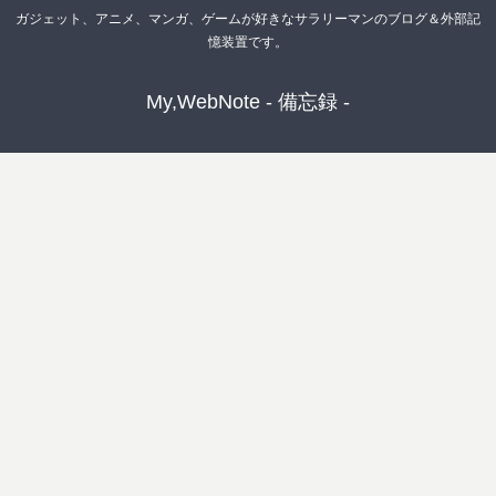
ガジェット、アニメ、マンガ、ゲームが好きなサラリーマンのブログ＆外部記
憶装置です。
My,WebNote - 備忘録 -