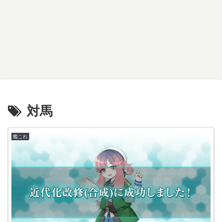
対馬
艦これ