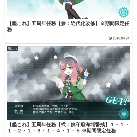
【艦これ】五周年任務【参：近代化改修】※期間限定任
務
2018.04.24
艦これ
【艦これ】五周年任務【弐：鎮守府海域警戒】１－１・
１－２・１－３・１－４・１－５ ※期間限定任務