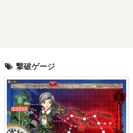
撃破ゲージ
艦これ