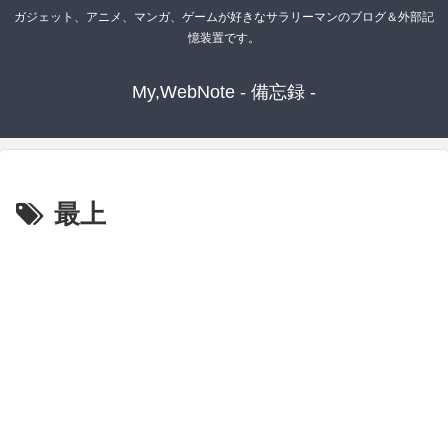
ガジェット、アニメ、マンガ、ゲームが好きなサラリーマンのブログ＆外部記
憶装置です。
My,WebNote - 備忘録 -
最上