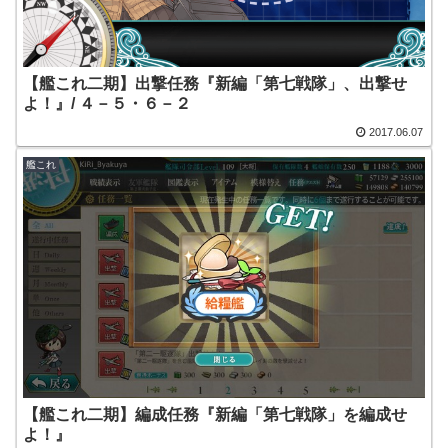
【艦これ二期】出撃任務『新編「第七戦隊」、出撃せ
よ！』/ ４－５・６－２
2017.06.07
艦これ
【艦これ二期】編成任務『新編「第七戦隊」を編成せ
よ！』