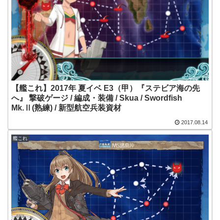
【艦これ】2017年 夏イベ E3（甲）『ステビア海の先
へ』 撃破ゲージ / 編成・装備 / Skua / Swordfish
Mk.Ⅱ(熟練) / 新型航空兵装資材
2017.08.14
艦これ