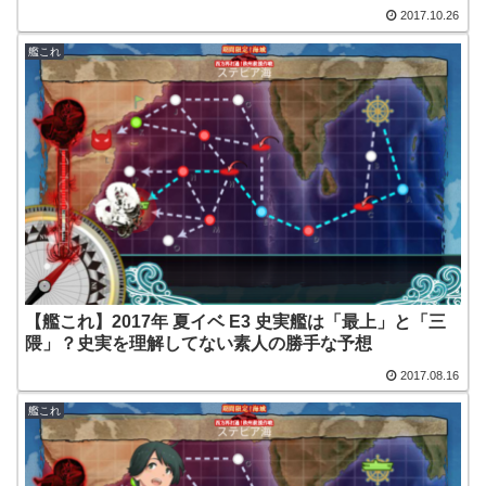
2017.10.26
艦これ
【艦これ】2017年 夏イベ E3 史実艦は「最上」と「三
隈」？史実を理解してない素人の勝手な予想
2017.08.16
艦これ