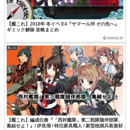
【艦これ】2018年 冬イベ E4『サマール沖 その先へ』
ギミック解除 攻略まとめ
2018.02.19
艦これ
【艦これ】編成任務『「西村艦隊」第二戦隊随伴部隊、
集結せよ！』/ 伊良湖 / 特注家具職人 / 新型砲熕兵装資材