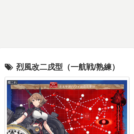
烈風改二戌型（一航戦/熟練）
艦これ