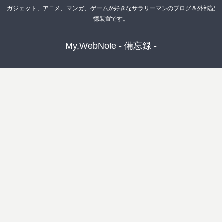
ガジェット、アニメ、マンガ、ゲームが好きなサラリーマンのブログ＆外部記
憶装置です。
My,WebNote - 備忘録 -