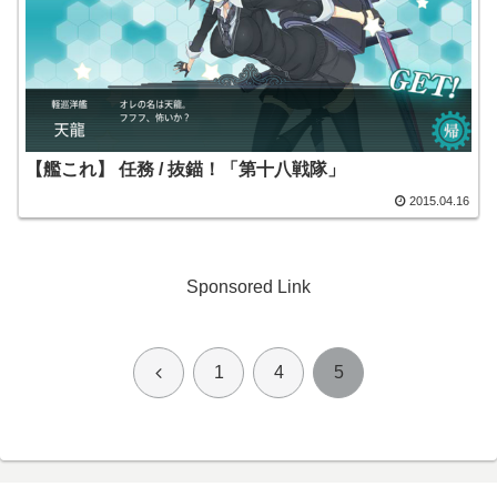
【艦これ】 任務 / 抜錨！「第十八戦隊」
2015.04.16
Sponsored Link
前
1
4
5
へ