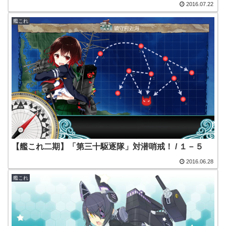
2016.07.22
艦これ
【艦これ二期】「第三十駆逐隊」対潜哨戒！ / １－５
2016.06.28
艦これ