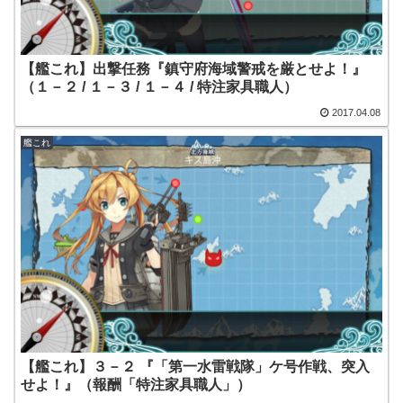
【艦これ】出撃任務『鎮守府海域警戒を厳とせよ！』
（１－２ / １－３ / １－４ / 特注家具職人）
2017.04.08
艦これ
【艦これ】３－２ 『「第一水雷戦隊」ケ号作戦、突入
せよ！』（報酬「特注家具職人」）