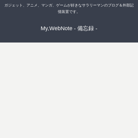
ガジェット、アニメ、マンガ、ゲームが好きなサラリーマンのブログ＆外部記
憶装置です。
My,WebNote - 備忘録 -