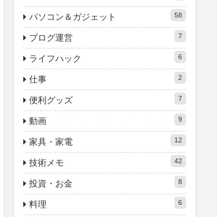
58
パソコン＆ガジェット
7
ブログ運営
6
ライフハック
2
仕事
7
便利グッズ
9
動画
12
家具・家電
42
技術メモ
8
投資・お金
6
料理