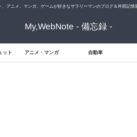
ト、アニメ、マンガ、ゲームが好きなサラリーマンのブログ＆外部記憶
My,WebNote - 備忘録 -
ェット
アニメ・マンガ
自動車