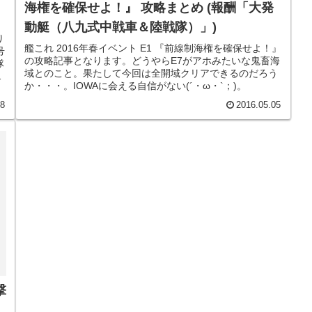
海権を確保せよ！』 攻略まとめ (報酬「大発
動艇（八九式中戦車＆陸戦隊）」)
り
艦これ 2016年春イベント E1 『前線制海権を確保せよ！』
号
の攻略記事となります。どうやらE7がアホみたいな鬼畜海
隊
域とのこと。果たして今回は全開域クリアできるのだろう
は
か・・・。IOWAに会える自信がない(´・ω・`；)。
18
2016.05.05
撃