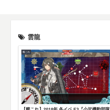
雲龍
艦これ
【艦これ】2018年 冬イベ E3『小沢機動部隊