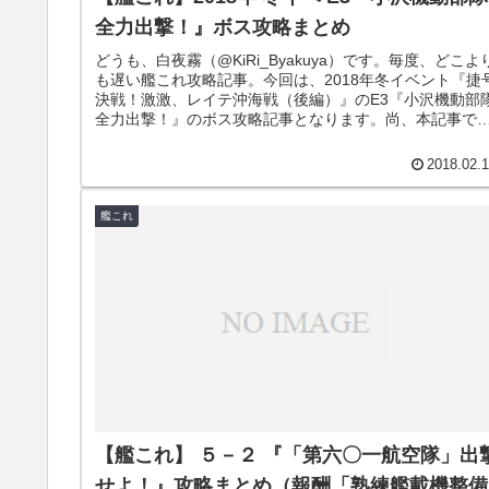
全力出撃！』ボス攻略まとめ
どうも、白夜霧（@KiRi_Byakuya）です。毎度、どこよ
も遅い艦これ攻略記事。今回は、2018年冬イベント『捷
決戦！激激、レイテ沖海戦（後編）』のE3『小沢機動部
全力出撃！』のボス攻略記事となります。尚、本記事で
難易度「甲」...
2018.02.
艦これ
【艦これ】 ５－２ 『「第六〇一航空隊」出
せよ！』攻略まとめ（報酬「熟練艦載機整備