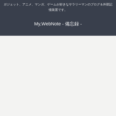
ガジェット、アニメ、マンガ、ゲームが好きなサラリーマンのブログ＆外部記
憶装置です。
My,WebNote - 備忘録 -