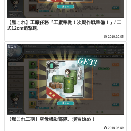
【艦これ】工廠任務『工廠稼働！次期作戦準備！』/ 二
式12cm追撃砲
2019.10.05
艦これ
【艦これ二期】空母機動部隊、演習始め！
2019.03.09