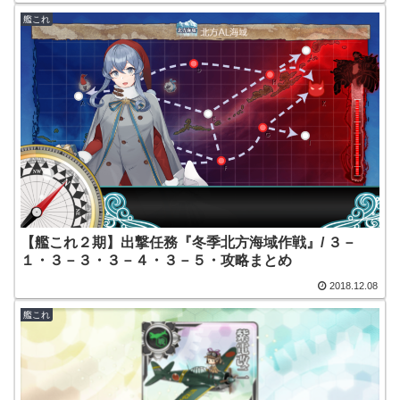
艦これ
【艦これ２期】出撃任務『冬季北方海域作戦』/ ３－
１・３－３・３－４・３－５・攻略まとめ
2018.12.08
艦これ