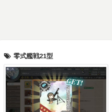
零式艦戦21型
艦これ