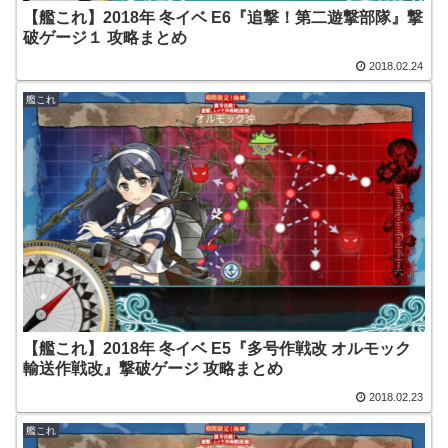
【艦これ】2018年 冬イベ E6『追撃！第二遊撃部隊』撃
破ゲージ１ 攻略まとめ
2018.02.24
艦これ
【艦これ】2018年 冬イベ E5『多号作戦改 オルモック
輸送作戦改』撃破ゲージ 攻略まとめ
2018.02.23
艦これ