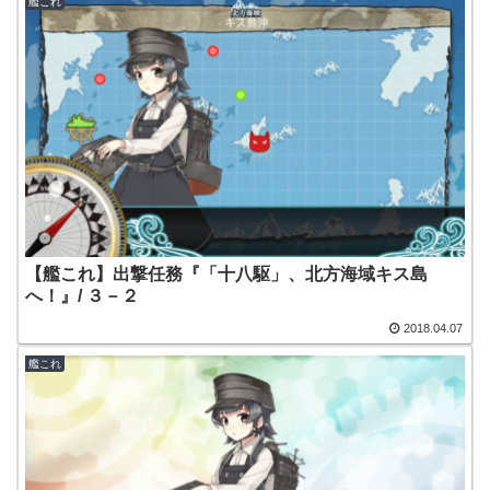
艦これ
【艦これ】出撃任務『「十八駆」、北方海域キス島
へ！』/ ３－２
2018.04.07
艦これ