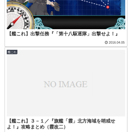
【艦これ】出撃任務『「第十八駆逐隊」出撃せよ！』
2016.04.05
艦これ
【艦これ】３－１／『旗艦「霞」北方海域を哨戒せ
よ！』攻略まとめ（霞改二）