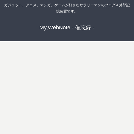
ガジェット、アニメ、マンガ、ゲームが好きなサラリーマンのブログ＆外部記
憶装置です。
My,WebNote - 備忘録 -