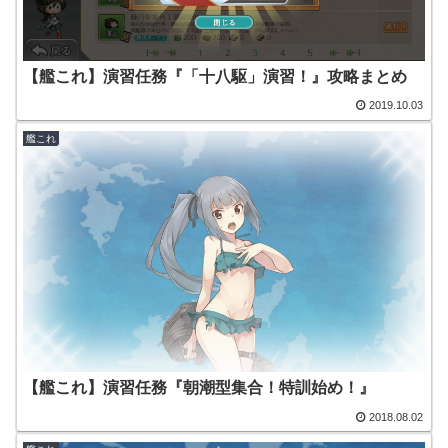
【艦これ】演習任務『「十八駆」演習！』攻略まとめ
2019.10.03
艦これ
【艦これ】演習任務『朝潮型集合！特訓始め！』
2018.08.02