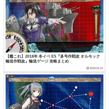
【艦これ】2018年 冬イベ E5『多号作戦改 オルモック
輸送作戦改』輸送ゲージ 攻略まとめ
2018.02.22
艦これ