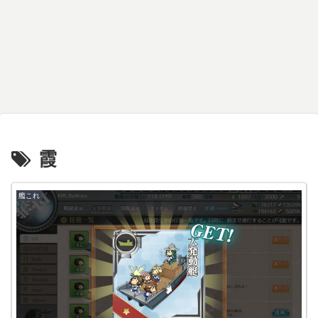
霞
艦これ