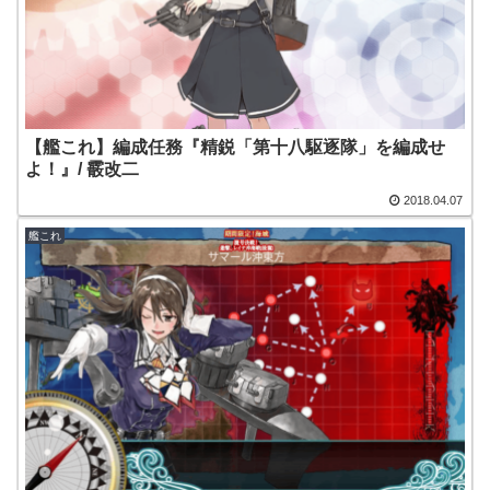
【艦これ】編成任務『精鋭「第十八駆逐隊」を編成せ
よ！』/ 霰改二
2018.04.07
艦これ