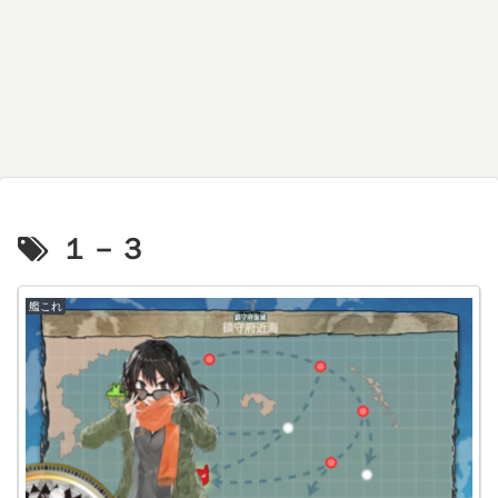
１－３
艦これ