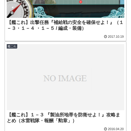
【艦これ】出撃任務『補給戦の安全を確保せよ！』（１
－３・１－４ ・１－５ / 編成・装備）
2017.10.19
艦これ
【艦これ】１－３ 『製油所地帯を防衛せよ！』攻略ま
とめ（水雷戦隊・報酬「勲章」）
2016.04.20