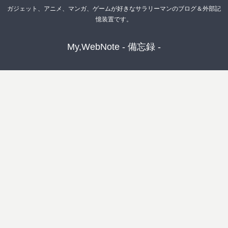
ガジェット、アニメ、マンガ、ゲームが好きなサラリーマンのブログ＆外部記
憶装置です。
My,WebNote - 備忘録 -