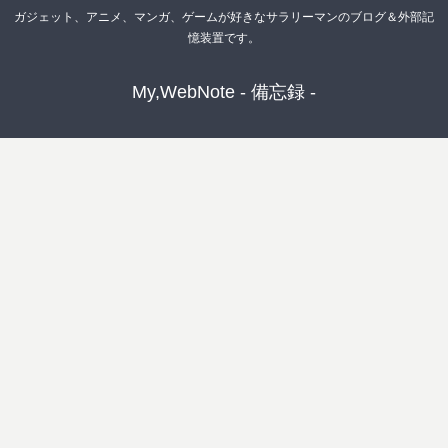
ガジェット、アニメ、マンガ、ゲームが好きなサラリーマンのブログ＆外部記
憶装置です。
My,WebNote - 備忘録 -