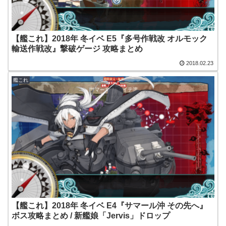
【艦これ】2018年 冬イベ E5『多号作戦改 オルモック
輸送作戦改』撃破ゲージ 攻略まとめ
2018.02.23
艦これ
【艦これ】2018年 冬イベ E4『サマール沖 その先へ』
ボス攻略まとめ / 新艦娘「Jervis」ドロップ