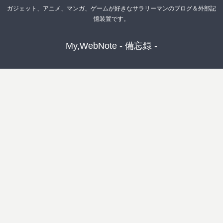
ガジェット、アニメ、マンガ、ゲームが好きなサラリーマンのブログ＆外部記
憶装置です。
My,WebNote - 備忘録 -