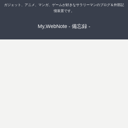
ガジェット、アニメ、マンガ、ゲームが好きなサラリーマンのブログ＆外部記
憶装置です。
My,WebNote - 備忘録 -