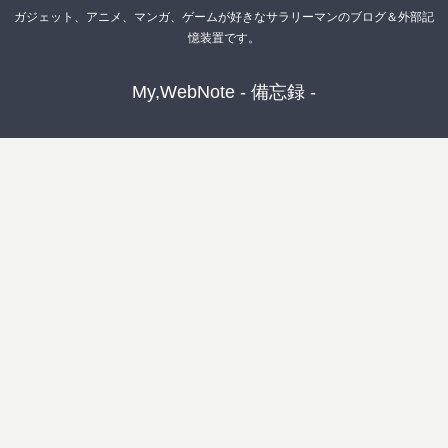
ガジェット、アニメ、マンガ、ゲームが好きなサラリーマンのブログ＆外部記
憶装置です。
My,WebNote - 備忘録 -