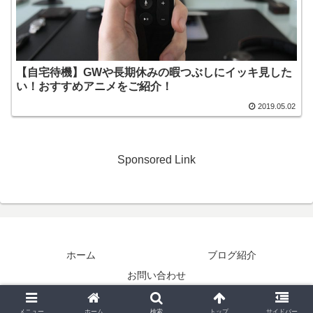
【自宅待機】GWや長期休みの暇つぶしにイッキ見した
い！おすすめアニメをご紹介！
2019.05.02
Sponsored Link
ホーム
ブログ紹介
お問い合わせ
Copyright © 2013-2026 My,WebNote - 備忘録 - All Rights Reserved.
メニュー
ホーム
検索
トップ
サイドバー