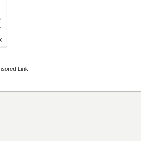
資
人
26
sored Link