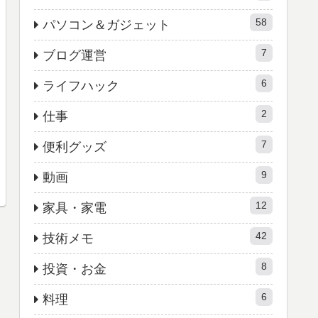
58
パソコン＆ガジェット
7
ブログ運営
6
ライフハック
2
仕事
7
便利グッズ
9
動画
12
家具・家電
42
技術メモ
8
投資・お金
6
料理