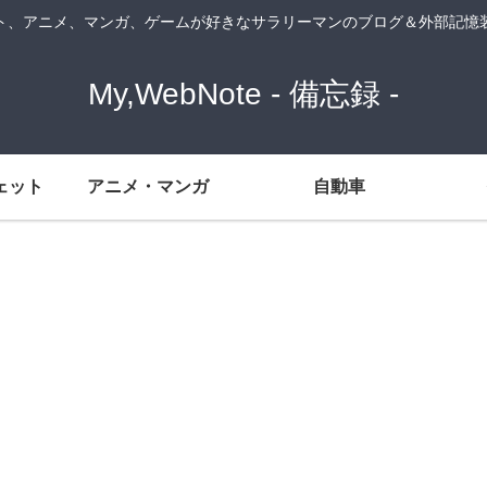
ト、アニメ、マンガ、ゲームが好きなサラリーマンのブログ＆外部記憶
My,WebNote - 備忘録 -
ェット
アニメ・マンガ
自動車