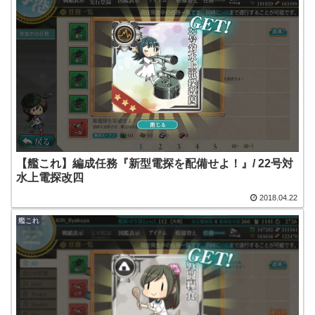
【艦これ】編成任務『新型電探を配備せよ！』/ 22号対
水上電探改四
2018.04.22
艦これ