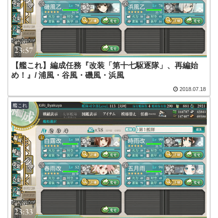
【艦これ】編成任務『改装「第十七駆逐隊」、再編始
め！』/ 浦風・谷風・磯風・浜風
2018.07.18
艦これ