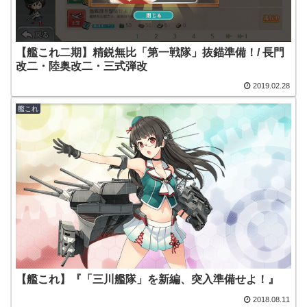
【艦これ二期】精鋭無比「第一戦隊」抜錨準備！/ 長門
改二・陸奥改二・三式弾改
2019.02.28
艦これ
【艦これ】『「三川艦隊」を新編、突入準備せよ！』
2018.08.11