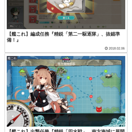
【艦これ】編成任務『精鋭「第二一駆逐隊」、抜錨準
備！』
2018.02.06
艦これ
【艦これ】出撃任務『精鋭「四水戦」、南方海域に展開