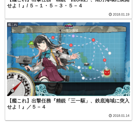
せよ！』/ ５－１・５－３・５－４
2018.01.19
艦これ
【艦これ】出撃任務『精鋭「三一駆」、鉄底海域に突入
せよ！』／５－４
2018.01.14