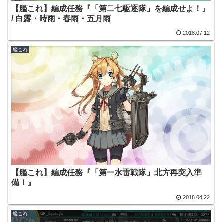
【艦これ】編成任務『「第二七駆逐隊」を編成せよ！』
/ 白露・時雨・春雨・五月雨
2018.07.12
艦これ
【艦これ】編成任務『「第一水雷戦隊」北方再突入準
備！』
2018.04.22
艦これ