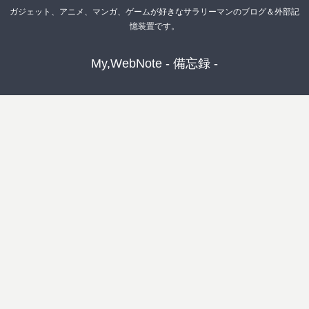
ガジェット、アニメ、マンガ、ゲームが好きなサラリーマンのブログ＆外部記
憶装置です。
My,WebNote - 備忘録 -