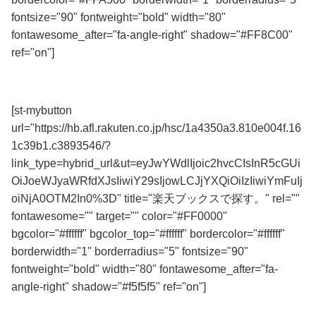
fontsize="90" fontweight="bold" width="80"
fontawesome_after="fa-angle-right" shadow="#FF8C00"
ref="on"]
全品送料無料！
[st-mybutton
url="https://hb.afl.rakuten.co.jp/hsc/1a4350a3.810e004f.16
1c39b1.c3893546/?
link_type=hybrid_url&ut=eyJwYWdlIjoic2hvcCIsInR5cGUi
OiJoeWJyaWRfdXJsIiwiY29sIjowLCJjYXQiOiIzIiwiYmFuIj
oiNjA0OTM2In0%3D" title="楽天ブックスで探す。" rel=""
fontawesome="" target="" color="#FF0000"
bgcolor="#ffffff" bgcolor_top="#ffffff" bordercolor="#ffffff"
borderwidth="1" borderradius="5" fontsize="90"
fontweight="bold" width="80" fontawesome_after="fa-
angle-right" shadow="#f5f5f5" ref="on"]
初回購入「合計額」半額還元！