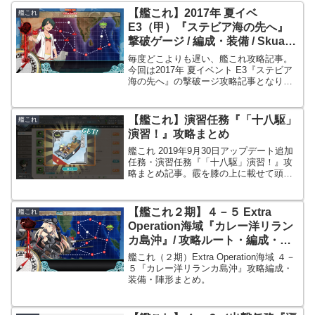
【艦これ】2017年 夏イベ
艦これ
E3（甲）『ステビア海の先へ』
撃破ゲージ / 編成・装備 / Skua /
Swordfish Mk.Ⅱ(熟練) / 新型航空
毎度どこよりも遅い、艦これ攻略記事。
兵装資材
今回は2017年 夏イベント E3『ステビア
海の先へ』の撃破ージ攻略記事となりま
す。難易度は「甲」での内容となりま
す。史実編成を使うことで少ない出撃で
クリア出来ました。
【艦これ】演習任務『「十八駆」
艦これ
演習！』攻略まとめ
艦これ 2019年9月30日アップデート追加
任務・演習任務『「十八駆」演習！』攻
略まとめ記事。霰を膝の上に載せて頭を
ナデナデしたい今日この頃です。
【艦これ２期】４－５ Extra
艦これ
Operation海域『カレー洋リラン
カ島沖』/ 攻略ルート・編成・装
備・陣形まとめ
艦これ（２期）Extra Operation海域 ４－
５『カレー洋リランカ島沖』攻略編成・
装備・陣形まとめ。