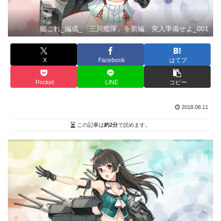
艦これ_編成_「三川艦隊」を新編、突入準備せよ_001
X
Facebook
はてブ
Pocket
LINE
コピー
2018.08.11
この記事は
約2分
で読めます。