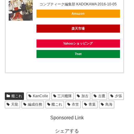
コンプティーク編集部 KADOKAWA 2016-10-05
Amazon
楽天市場
Yahooショッピング
7net
艦これ
KanColle
三川艦隊
加古
古鷹
夕張
天龍
編成任務
艦これ
衣笠
青葉
鳥海
Sponsored Link
シェアする