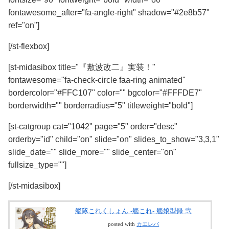
fontawesome_after="fa-angle-right" shadow="#2e8b57"
ref="on"]
[/st-flexbox]
[st-midasibox title="『敷波改二』実装！"
fontawesome="fa-check-circle faa-ring animated"
bordercolor="#FFC107" color="" bgcolor="#FFFDE7"
borderwidth="" borderradius="5" titleweight="bold"]
[st-catgroup cat="1042" page="5" order="desc"
orderby="id" child="on" slide="on" slides_to_show="3,3,1"
slide_date="" slide_more="" slide_center="on"
fullsize_type=""]
[/st-midasibox]
艦隊これくしょん -艦これ- 艦娘型録 弐
posted with
カエレバ