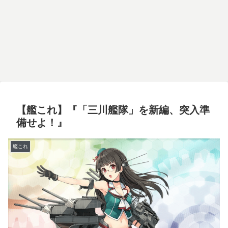
【艦これ】『「三川艦隊」を新編、突入準
備せよ！』
艦これ