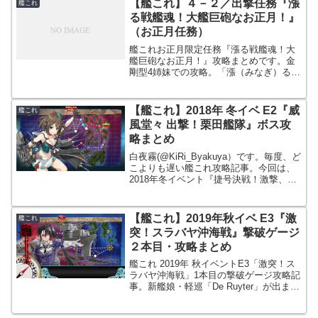
【艦これ】４－２／出撃任務『漲
艦これ
る戦艦魂！大艦巨砲なお正月！』
（お正月任務）
艦これお正月限定任務『漲る戦艦魂！大
艦巨砲なお正月！』攻略まとめです。金
剛型4姉妹での攻略。「漲（みなぎ）る」
って字を最初は読めなかった(´・ω・
｀；)。
【艦これ】2018年 冬イベ E2『威
艦これ
風堂々 出撃！栗田艦隊』ボス攻
略まとめ
白夜霧(@KiRi_Byakuya）です。毎度、ど
こよりも遅い艦これ攻略記事。今回は、
2018年冬イベント『捷号決戦！激撃、レ
イテ沖海戦（後編）』のE2『威風堂々 出
撃！栗田艦隊』ボス攻略まとめ記事とな
ります。尚、本記事では難易度「乙」で
【艦これ】2019年秋イベ E3『激
艦これ
攻...
突！スラバヤ沖海戦』撃破ゲージ
２本目・攻略まとめ
艦これ 2019年 秋イベントE3「激突！ス
ラバヤ沖海戦」1本目の撃破ゲージ攻略記
事。新艦娘・軽巡「De Ruyter」が出ませ
ん。12月からデスマーチです！！わぁぁ
あああああああああああああ！！！