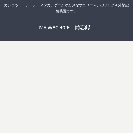
ガジェット、アニメ、マンガ、ゲームが好きなサラリーマンのブログ＆外部記
憶装置です。
My,WebNote - 備忘録 -