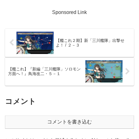
Sponsored Link
【艦これ２期】新「三川艦隊」出撃せ
よ！ / ２－３
【艦これ】『新編「三川艦隊」ソロモン
方面へ！』鳥海改二・５－１
コメント
コメントを書き込む