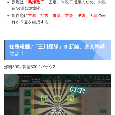
旗艦は「
鳥海改二
」固定。※改二指定のため、未改
造/改造は対象外。
随伴艦に
古鷹、加古、青葉、衣笠、夕張、天龍
の何
れか５隻を編成する。
任務報酬 /「三川艦隊」を新編、突入準備
せよ！
燃料300 / 弾薬300 / バケツ2