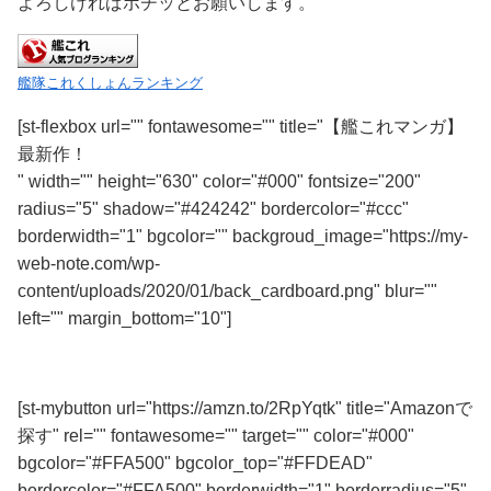
よろしければポチッとお願いします。
艦隊これくしょんランキング
[st-flexbox url="" fontawesome="" title="【艦これマンガ】
最新作！
" width="" height="630" color="#000" fontsize="200"
radius="5" shadow="#424242" bordercolor="#ccc"
borderwidth="1" bgcolor="" backgroud_image="https://my-
web-note.com/wp-
content/uploads/2020/01/back_cardboard.png" blur=""
left="" margin_bottom="10"]
Kindle版がオススメ！
[st-mybutton url="https://amzn.to/2RpYqtk" title="Amazonで
探す" rel="" fontawesome="" target="" color="#000"
bgcolor="#FFA500" bgcolor_top="#FFDEAD"
bordercolor="#FFA500" borderwidth="1" borderradius="5"