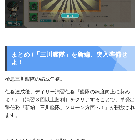
まとめ /「三川艦隊」を新編、突入準備せ
よ！
極悪三川艦隊の編成任務。
任務達成後、デイリー演習任務『艦隊の練度向上に努め
よ！』（演習３回以上勝利）をクリアすることで、単発出
撃任務『新編「三川艦隊」ソロモン方面へ！』が開放され
ます。