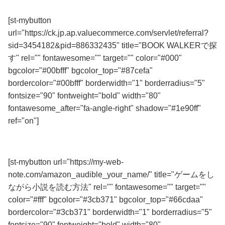
[st-mybutton
url="https://ck.jp.ap.valuecommerce.com/servlet/referral?
sid=3454182&pid=886332435" title="BOOK WALKERで探
す" rel="" fontawesome="" target="" color="#000"
bgcolor="#00bfff" bgcolor_top="#87cefa"
bordercolor="#00bfff" borderwidth="1" borderradius="5"
fontsize="90" fontweight="bold" width="80"
fontawesome_after="fa-angle-right" shadow="#1e90ff"
ref="on"]
番外編
[st-mybutton url="https://my-web-
note.com/amazon_audible_your_name/" title="ゲームをし
ながら小説を読む方法" rel="" fontawesome="" target=""
color="#fff" bgcolor="#3cb371" bgcolor_top="#66cdaa"
bordercolor="#3cb371" borderwidth="1" borderradius="5"
fontsize="90" fontweight="bold" width="80"