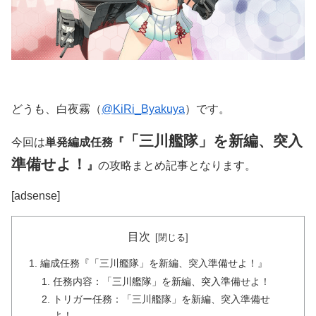
どうも、白夜霧（
@KiRi_Byakuya
）です。
「三川艦隊」を新編、突入
今回は
単発編成任務『
準備せよ！
』
の攻略まとめ記事となります。
[adsense]
目次
編成任務『「三川艦隊」を新編、突入準備せよ！』
任務内容：「三川艦隊」を新編、突入準備せよ！
トリガー任務：「三川艦隊」を新編、突入準備せ
よ！