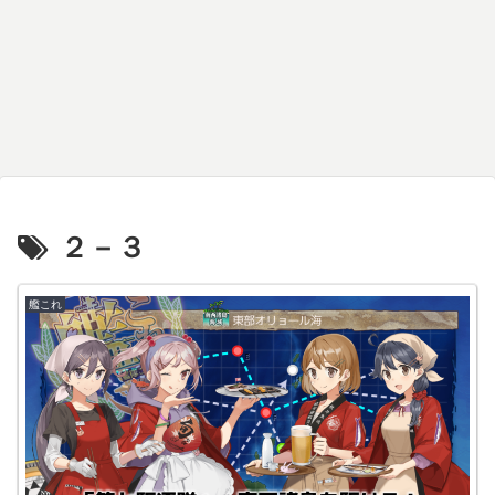
２－３
艦これ