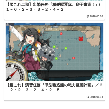
【艦これ二期】出撃任務『精鋭駆逐隊、獅子奮迅！』/
１－６・２－３・３－２・４－２
2018.03.26
艦これ
【艦これ】演習任務『甲型駆逐艦の戦力整備計画』／２
－２・２－３・２－４・２－５
2018.01.14