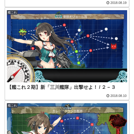
2018.08.19
艦これ
【艦これ２期】新「三川艦隊」出撃せよ！ / ２－３
2018.08.10
艦これ