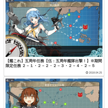
艦これ
【艦これ】五周年任務【伍：五周年艦隊出撃！】※期間
限定任務 ２－１・２－２・２－３・２－４・２－５
2018.04.25
艦これ