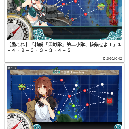
【艦これ】『精鋭「四戦隊」第二小隊、抜錨せよ！』１
－４・２－３・３－３・４－５
2018.08.02
艦これ