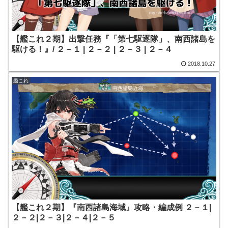
【艦これ２期】出撃任務『「第七駆逐隊」、南西諸島を
駆ける！』/ ２－１ | ２－２ | ２－３ | ２－４
2018.10.27
艦これ
【艦これ２期】『南西諸島海域』攻略・編成例 ２－１|
２－２|２－３|２－４|２－５