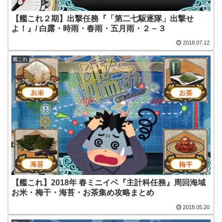
【艦これ２期】出撃任務『「第二七駆逐隊」出撃せ
よ！』/ 白露・時雨・春雨・五月雨・２－３
2018.07.12
艦これ
【艦これ】2018年 春ミニイベ『主計科任務』周回海域
お米・梅干・海苔・お茶集め攻略まとめ
2018.05.20