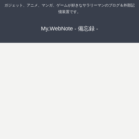
ガジェット、アニメ、マンガ、ゲームが好きなサラリーマンのブログ＆外部記
憶装置です。
My,WebNote - 備忘録 -