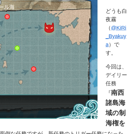
どうも白
夜霧
（
@KiRi
_Byakuy
a
）で
す。
今回は、
デイリー
任務
南西
『
諸島海
域の制
海権を
面倒な任務ですが、新任務のトリガー任務になった