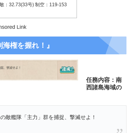
32.73(33号) 制空：119-153
sored Link
制海権を握れ！』
任務内容：南
西諸島海域の
数の敵艦隊「主力」群を捕捉、撃滅せよ！