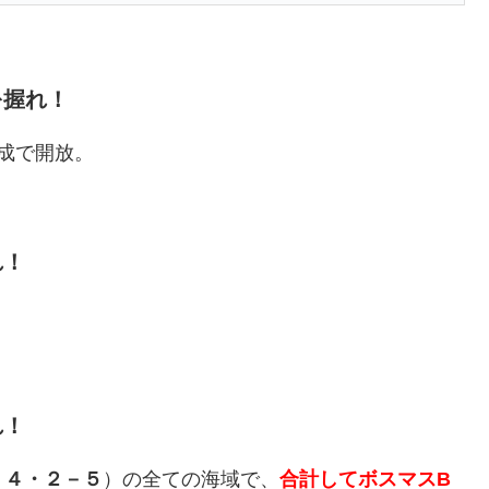
を握れ！
成で開放。
れ！
れ！
－４・２－５
）の全ての海域で、
合計してボスマスB