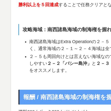
勝利以上を５回達成
することで任務クリアと
攻略海域：南西諸島海域の制海権を握
南西諸島海域はExtra Operation
く、通常海域の２－１～２－４海域は全
２－５も周回向けとは言えない海域なの
しやすい
２－２「バシー島沖」
と
２－３
をオススメします。
報酬 / 南西諸島海域の制海権を