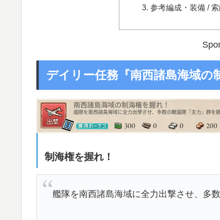
参考編成・装備 / 索敵：
Spon
デイリー任務『南西諸島海域の
制海権を握れ！
艦隊を南西諸島海域に全力出撃させ、多