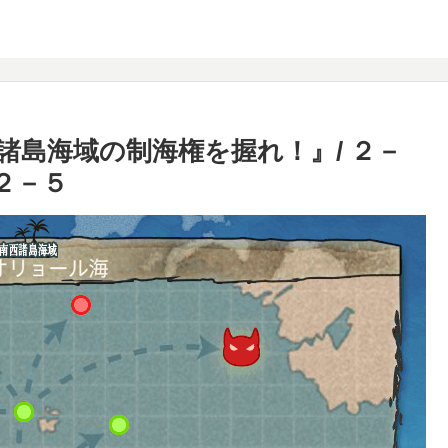
諸島海域の制海権を握れ！』/ ２－
２－５