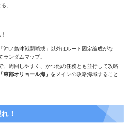
なる。
れ！
の２－５「沖ノ島沖戦闘哨戒」以外はルート固定編成がな
てランダムマップ。
で、周回しやすく、かつ他の任務とも並行して攻略
「東部オリョール海」
をメインの攻略海域すること
握れ！