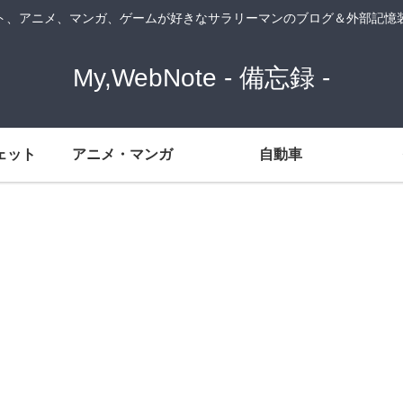
ト、アニメ、マンガ、ゲームが好きなサラリーマンのブログ＆外部記憶
My,WebNote - 備忘録 -
ェット
アニメ・マンガ
自動車