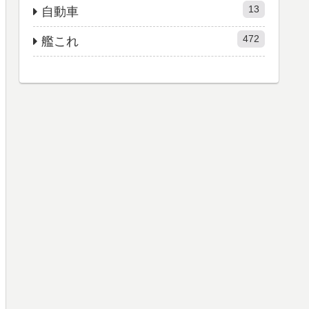
13
自動車
472
艦これ