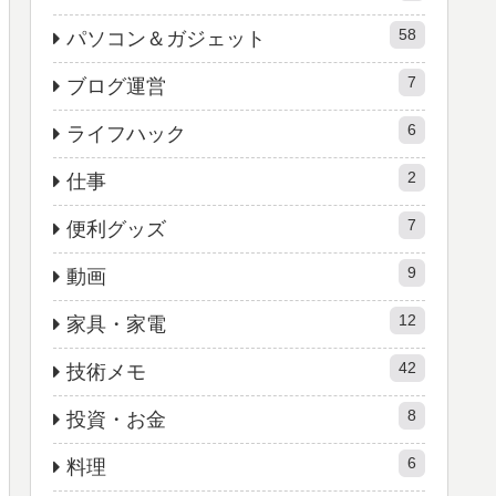
58
パソコン＆ガジェット
7
ブログ運営
6
ライフハック
2
仕事
7
便利グッズ
9
動画
12
家具・家電
42
技術メモ
8
投資・お金
6
料理