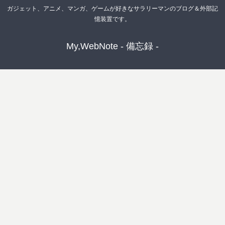
ガジェット、アニメ、マンガ、ゲームが好きなサラリーマンのブログ＆外部記
憶装置です。
My,WebNote - 備忘録 -