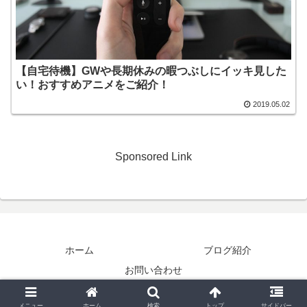
【自宅待機】GWや長期休みの暇つぶしにイッキ見した
い！おすすめアニメをご紹介！
2019.05.02
Sponsored Link
ホーム
ブログ紹介
お問い合わせ
Copyright © 2013-2026 My,WebNote - 備忘録 - All Rights Reserved.
メニュー
ホーム
検索
トップ
サイドバー