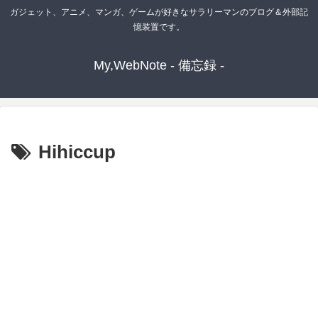
ガジェット、アニメ、マンガ、ゲームが好きなサラリーマンのブログ＆外部記
憶装置です。
My,WebNote - 備忘録 -
Hihiccup