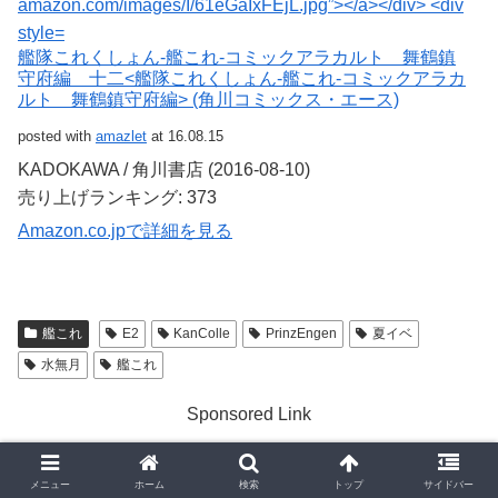
艦隊これくしょん‐艦これ‐コミックアラカルト 舞鶴鎮
守府編 十二<艦隊これくしょん‐艦これ‐コミックアラカ
ルト 舞鶴鎮守府編> (角川コミックス・エース)
posted with
amazlet
at 16.08.15
KADOKAWA / 角川書店 (2016-08-10)
売り上げランキング: 373
Amazon.co.jpで詳細を見る
艦これ
E2
KanColle
PrinzEngen
夏イベ
水無月
艦これ
Sponsored Link
シェアする
メニュー
ホーム
検索
トップ
サイドバー