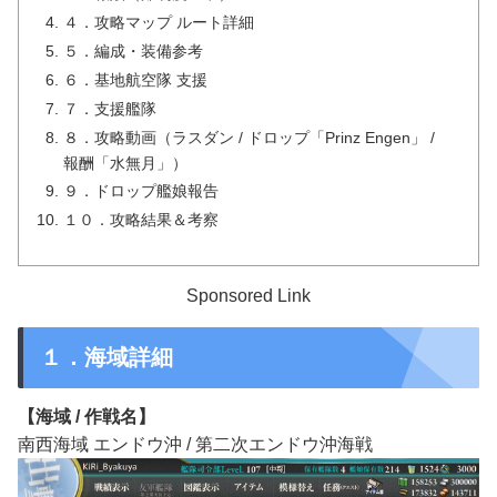
４．攻略マップ ルート詳細
５．編成・装備参考
６．基地航空隊 支援
７．支援艦隊
８．攻略動画（ラスダン / ドロップ「Prinz Engen」 /
報酬「水無月」）
９．ドロップ艦娘報告
１０．攻略結果＆考察
Sponsored Link
１．海域詳細
【海域 / 作戦名】
南西海域 エンドウ沖 / 第二次エンドウ沖海戦