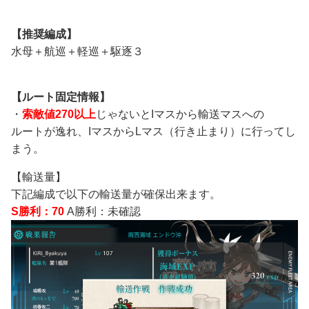
【推奨編成】
水母＋航巡＋軽巡＋駆逐３
【ルート固定情報】
・
索敵値270以上
じゃないとIマスから輸送マスへの
ルートが逸れ、IマスからLマス（行き止まり）に行ってし
まう。
【輸送量】
下記編成で以下の輸送量が確保出来ます。
S勝利：70
A勝利：未確認