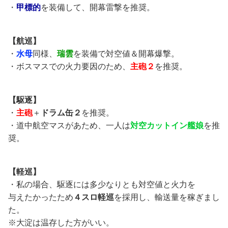
・
甲標的
を装備して、開幕雷撃を推奨。
【航巡】
・
水母
同様、
瑞雲
を装備で対空値＆開幕爆撃。
・ボスマスでの火力要因のため、
主砲２
を推奨。
【駆逐】
・
主砲
＋
ドラム缶２
を推奨。
・道中航空マスがあため、一人は
対空カットイン艦娘
を推
奨。
【軽巡】
・私の場合、駆逐には多少なりとも対空値と火力を
与えたかったため
４スロ軽巡
を採用し、輸送量を稼ぎまし
た。
※大淀は温存した方がいい。