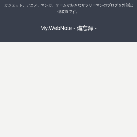
ガジェット、アニメ、マンガ、ゲームが好きなサラリーマンのブログ＆外部記
憶装置です。
My,WebNote - 備忘録 -