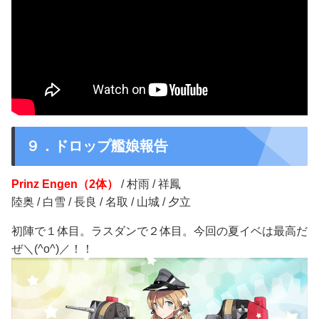
９．ドロップ艦娘報告
Prinz Engen（2体）
/ 村雨 / 祥鳳
陸奥 / 白雪 / 長良 / 名取 / 山城 / 夕立
初陣で１体目。ラスダンで２体目。今回の夏イベは最高だ
ぜ＼(^o^)／！！