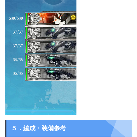
５．編成・装備参考