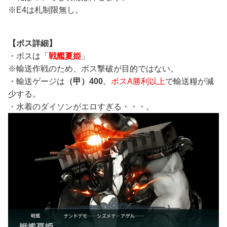
※E4は札制限無し。
【ボス詳細】
・ボスは「
戦艦夏姫
」
※輸送作戦のため、ボス撃破が目的ではない。
・輸送ゲージは
（甲）400
。
ボスA勝利以上
で輸送糧が減
少する。
・水着のダイソンがエロすぎる・・・。