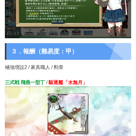
３．報酬（難易度：甲）
補強増設2 / 家具職人 / 勲章
三式戦 飛燕一型丁
/
駆逐艦「水無月」