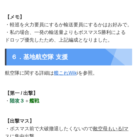
【メモ】
・軽巡を火力要員にするか輸送要員にするかはお好みで。
・私の場合、一発の輸送量よりもボスマスS勝利による
ドロップ優先したため、上記編成となりました。
６．基地航空隊 支援
航空隊に関する詳細は
艦これWik
iを参照。
【第一 / 出撃】
・
陸攻３
＋
艦戦
【出撃マス】
・ボスマス前で大破撤退したくないので
敵空母もいるIマ
スに集中出撃
。