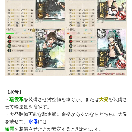
【水母】
・
瑞雲系
を装備させ対空値を稼ぐか、または
大発
を装備さ
せて輸送量を増やす。
・大発装備可能な駆逐艦に余裕があるのならどちらに大発
を載せて、
水母
には
瑞雲
を装備させた方が安定すると思われます。