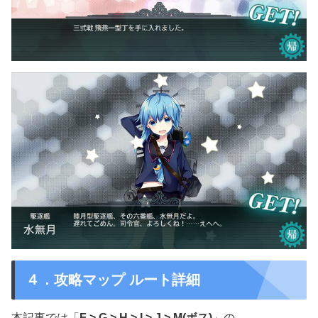
４．攻略マップ ルート詳細
本記事では「
F > G > H > I > J > M(ボス)
」の