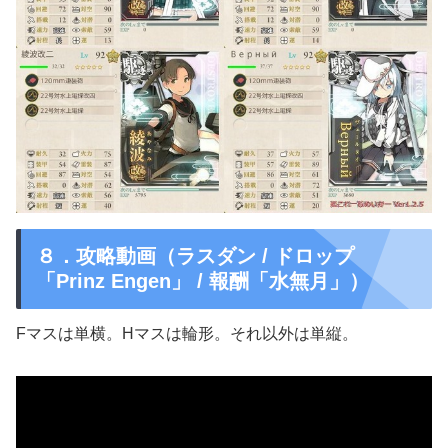
８．攻略動画（ラスダン / ドロップ
「Prinz Engen」 / 報酬「水無月」）
Fマスは単横。Hマスは輪形。それ以外は単縦。