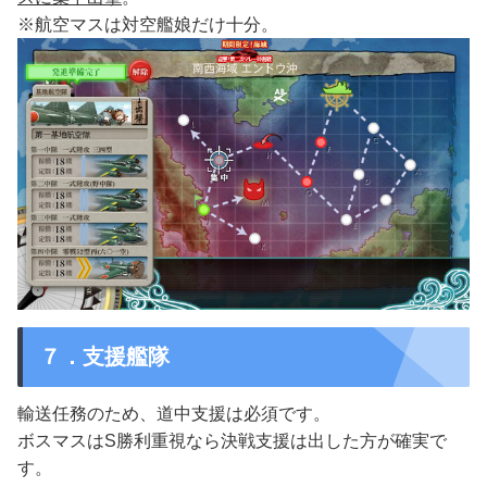
※航空マスは対空艦娘だけ十分。
７．支援艦隊
輸送任務のため、道中支援は必須です。
ボスマスはS勝利重視なら決戦支援は出した方が確実で
す。