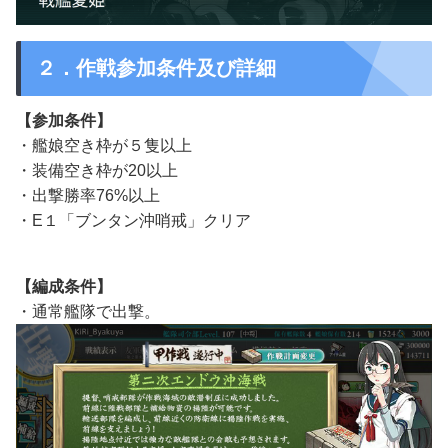
２．作戦参加条件及び詳細
【参加条件】
・艦娘空き枠が５隻以上
・装備空き枠が20以上
・出撃勝率76%以上
・E１「ブンタン沖哨戒」クリア
【編成条件】
・通常艦隊で出撃。