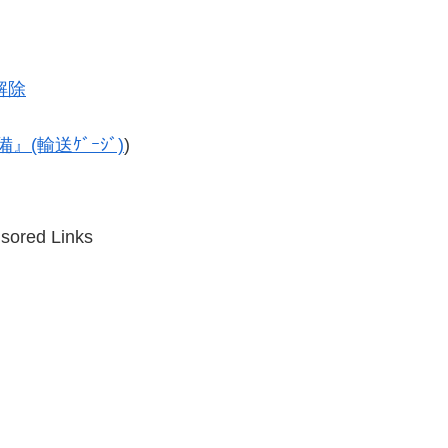
解除
(輸送ｹﾞｰｼﾞ)
)
sored Links