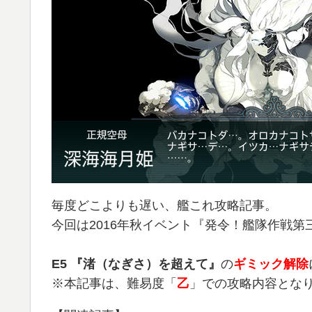
毎度どこよりも遅い、艦これ攻略記事。
今回は2016年秋イベント『発令！艦隊作戦第
E5 『渚（なぎさ）を超えて』
の
ギミック解除
※本記事は、難易度「
乙
」での攻略内容とな