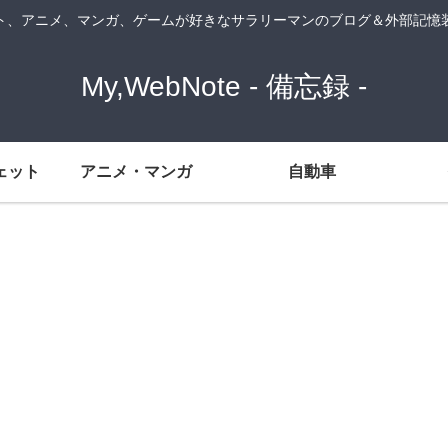
ト、アニメ、マンガ、ゲームが好きなサラリーマンのブログ＆外部記憶
My,WebNote - 備忘録 -
ェット
アニメ・マンガ
自動車