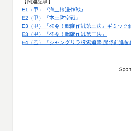
【関連記事】
E1（甲）『海上輸送作戦』
E2（甲）『本土防空戦』
E3（甲）『発令！艦隊作戦第三法』ギミック
E3（甲）『発令！艦隊作戦第三法』
E4（乙）『シャングリラ捜索追撃 艦隊前進配備』
Spon