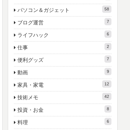
58
パソコン＆ガジェット
7
ブログ運営
6
ライフハック
2
仕事
7
便利グッズ
9
動画
12
家具・家電
42
技術メモ
8
投資・お金
6
料理