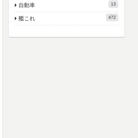
13
自動車
472
艦これ