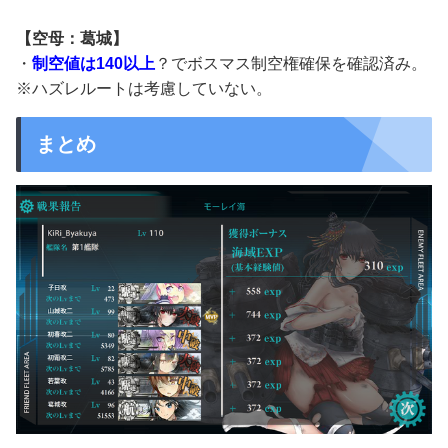
【空母：葛城】
・
制空値は140以上
？でボスマス制空権確保を確認済み。
※ハズレルートは考慮していない。
まとめ