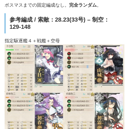
ボスマスまでの固定編成なし。
完全ランダム
。
参考編成 / 索敵：28.23(33号) – 制空：
129-148
指定駆逐艦４＋戦艦＋空母