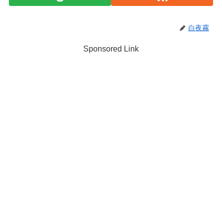
白夜霧
Sponsored Link