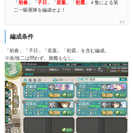
「
初春
」「
子日
」「
若葉
」「
初霜
」４隻による第
二一駆逐隊を編成せよ！
編成条件
「初春」「子日」「若葉」「初霜」を含む編成。
※改/改二は問わず。旗艦もなし。