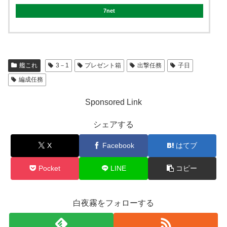
7net
艦これ
3－1
プレゼント箱
出撃任務
子日
編成任務
Sponsored Link
シェアする
X
Facebook
はてブ
Pocket
LINE
コピー
白夜霧をフォローする