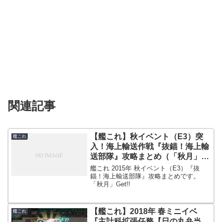
関連記事
【艦これ】秋イベント（E3）突
艦これ
入！海上輸送作戦『抜錨！海上輸
送部隊』攻略まとめ（「秋月」ド
ロップ / 「あきつ丸」なしでクリ
艦これ 2015年 秋イベント（E3）『抜
ア）
錨！海上輸送部隊』攻略まとめです。
「秋月」Get!!
【艦これ】2018年 春ミニイベ
艦これ
『主計科拡張任務【日の丸弁当、