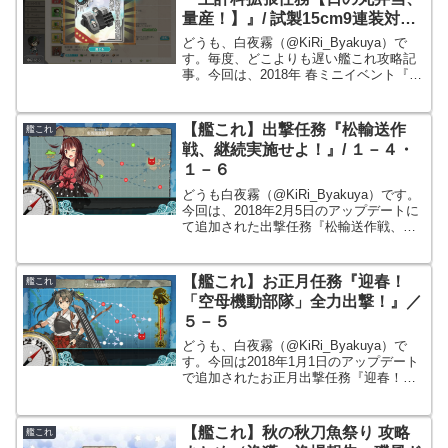
量産！】』/ 試製15cm9連装対潜
噴進砲
どうも、白夜霧（@KiRi_Byakuya）で
す。毎度、どこよりも遅い艦これ攻略記
事。今回は、2018年 春ミニイベント『主
計科任務群』の補給任務『主計科拡張任
務【日の丸弁当、量産！】』の攻略まと
め記事となります。2018年春ミニイベ終
【艦これ】出撃任務『松輸送作
艦これ
了は...
戦、継続実施せよ！』/ １－４・
１－６
どうも白夜霧（@KiRi_Byakuya）です。
今回は、2018年2月5日のアップデートに
て追加された出撃任務『松輸送作戦、継
続実施せよ！』の攻略まとめ記事となり
ます。
【艦これ】お正月任務『迎春！
艦これ
「空母機動部隊」全力出撃！』／
５－５
どうも、白夜霧（@KiRi_Byakuya）で
す。今回は2018年1月1日のアップデート
で追加されたお正月出撃任務『迎春！
「空母機動部隊」全力出撃！』の攻略記
事となります。
【艦これ】秋の秋刀魚祭り 攻略
艦これ