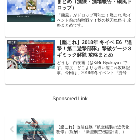
まとめ（漁獲・漁場報告・磯風ド
ロップ）
「磯風」がドロップ可能に！艦これ 秋イ
ベント前の前哨戦？！秋の秋刀魚祭り 攻
略まとめです。
【艦これ】2018年 冬イベ E6『追
艦これ
撃！第二遊撃部隊』撃破ゲージ３
ギミック解除 攻略まとめ
どうも、白夜霧（@KiRi_Byakuya）で
す。毎度、どこよりも遅い艦これ攻略記
事。今回は、2018年冬イベント『捷号決
戦！激撃、レイテ沖海戦（後編）』の
E6『追撃！第二遊撃部隊』の撃破ゲージ
３出現・開放ギミックの攻略記事となり
ます。尚、...
Sponsored Link
【艦これ】改装任務『航空艤装の近代化
改修』(報酬：「新型航空機設計図」)