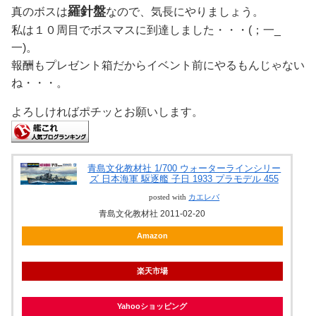
羅針盤
真のボスは
なので、気長にやりましょう。
私は１０周目でボスマスに到達しました・・・(；一_
一)。
報酬もプレゼント箱だからイベント前にやるもんじゃない
ね・・・。
よろしければポチッとお願いします。
青島文化教材社 1/700 ウォーターラインシリー
ズ 日本海軍 駆逐艦 子日 1933 プラモデル 455
posted with
カエレバ
青島文化教材社 2011-02-20
Amazon
楽天市場
Yahooショッピング