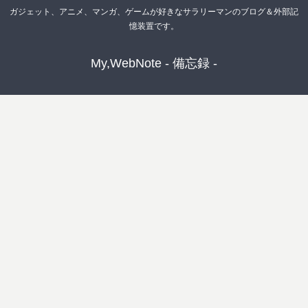
ガジェット、アニメ、マンガ、ゲームが好きなサラリーマンのブログ＆外部記
憶装置です。
My,WebNote - 備忘録 -