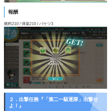
報酬
燃料210 / 弾薬210 / バケツ3
２．出撃任務『「第二一駆逐隊」出撃せ
よ！』