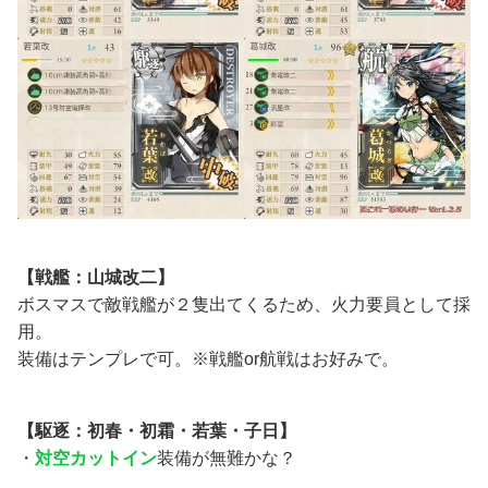
【戦艦：山城改二】
ボスマスで敵戦艦が２隻出てくるため、火力要員として採
用。
装備はテンプレで可。※戦艦or航戦はお好みで。
【駆逐：初春・初霜・若葉・子日】
・
対空カットイン
装備が無難かな？