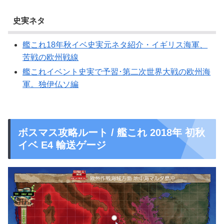
史実ネタ
艦これ18年秋イベ史実元ネタ紹介・イギリス海軍、
苦戦の欧州戦線
艦これイベント史実で予習･第二次世界大戦の欧州海
軍。独伊仏ソ編
ボスマス攻略ルート / 艦これ 2018年 初秋
イベ E4 輸送ゲージ