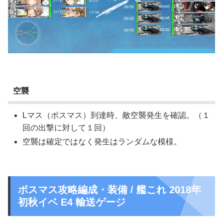
空襲
Lマス（ボスマス）到達時、敵空襲発生を確認。（１
回の出撃に対して１回）
空襲は確定ではなく発生はランダムな模様。
ボスマス攻略編成・装備 / 艦これ 2018年
初秋イベ E4 輸送ゲージ