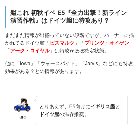
艦これ 初秋イベ E5『全力出撃！新ライン
演習作戦』はドイツ艦に特攻あり？
まだまだ情報が出揃っていない段階ですが、バーナーに描
かれてるドイツ艦「
ビスマルク
」「
プリンツ・オイゲン
」
「
アーク・ロイヤル
」は特攻がほぼ確定状態。
他に「Iowa」「ウォースパイト」「Jarvis」などにも特攻
効果がある？との情報があります。
とりあえず、E5向けに
イギリス艦
と
ドイツ艦
の温存推奨。
KiRi