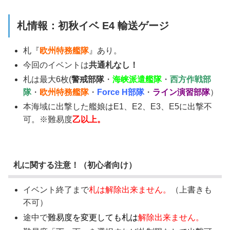
札情報：初秋イベ E4 輸送ゲージ
札『
欧州特務艦隊
』あり。
今回のイベントは
共通札なし！
札は最大6枚(
警戒部隊
・
海峡派遣艦隊
・
西方作戦部
隊
・
欧州特務艦隊
・
Force H部隊
・
ライン演習部隊
）
本海域に出撃した艦娘はE1、E2、E3、E5に出撃不
可。※難易度
乙以上。
札に関する注意！（初心者向け）
イベント終了まで
札は解除出来ません。
（上書きも
不可）
途中で
難易度を変更しても札は
解除出来ません。