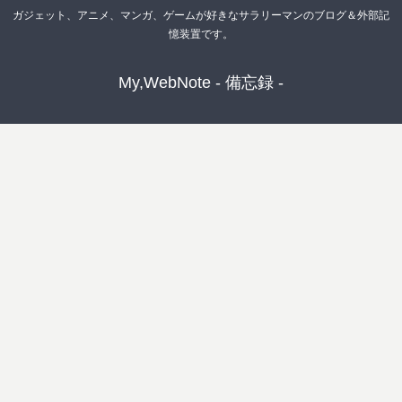
ガジェット、アニメ、マンガ、ゲームが好きなサラリーマンのブログ＆外部記
憶装置です。
My,WebNote - 備忘録 -