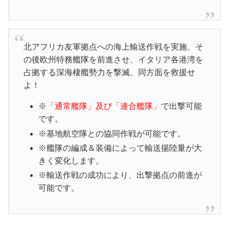
北アフリカ友軍拠点への海上輸送作戦を実施、そ
の後欧州特務艦隊を前進させ、イタリア各港湾を
占拠する深海棲艦勢力を撃滅、同方面を救援せ
よ！
※
「通常艦隊」及び「連合艦隊」
で出撃可能
です。
※基地航空隊との協同作戦が可能です。
※艦隊の編成＆装備によって輸送揚陸量が大
きく変化します。
※輸送作戦の成功により、出撃拠点の前進が
可能です。