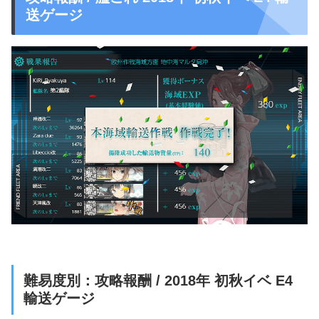
送ゲージ
難易度別：攻略報酬 / 2018年 初秋イベ E4
輸送ゲージ