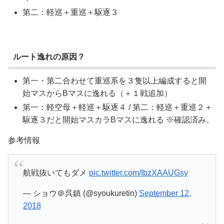
第二：軽巡＋重巡＋駆逐３
ルート逸れの原因？
第一・第二合わせて重巡系を３隻以上編成すると開
始マスからBマスに逸れる（＋１戦追加）
第一：軽空母＋軽巡＋駆逐４ / 第二：軽巡＋重巡２＋
駆逐３だと開始マスカラBマスに逸れる ※確認済み。
参考情報
航戦抜いてもダメ
pic.twitter.com/IbzXAAUGsy
— ショウ＠呉鎮 (@syoukuretin)
September 12,
2018