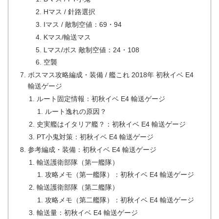
Hマス / 針路選択
Iマス / 敵制空値：69・94
Kマス/輸送マス
Lマス/ボス 敵制空値：24・108
空襲
ボスマス攻略編成・装備 / 艦これ 2018年 初秋イベ E4
輸送ゲージ
ルート固定情報：初秋イベ E4 輸送ゲージ
ルート逸れの原因？
史実艦はイタリア艦？：初秋イベ E4 輸送ゲージ
PT小鬼対策：初秋イベ E4 輸送ゲージ
参考編成・装備：初秋イベ E4 輸送ゲージ
輸送護衛部隊（第一艦隊）
攻略メモ（第一艦隊）：初秋イベ E4 輸送ゲージ
輸送護衛部隊（第二艦隊）
攻略メモ（第二艦隊）：初秋イベ E4 輸送ゲージ
輸送量：初秋イベ E4 輸送ゲージ