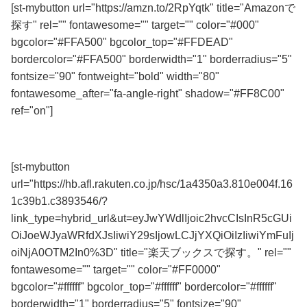
[st-mybutton url="https://amzn.to/2RpYqtk" title="Amazonで
探す" rel="" fontawesome="" target="" color="#000"
bgcolor="#FFA500" bgcolor_top="#FFDEAD"
bordercolor="#FFA500" borderwidth="1" borderradius="5"
fontsize="90" fontweight="bold" width="80"
fontawesome_after="fa-angle-right" shadow="#FF8C00"
ref="on"]
全品送料無料！
[st-mybutton
url="https://hb.afl.rakuten.co.jp/hsc/1a4350a3.810e004f.16
1c39b1.c3893546/?
link_type=hybrid_url&ut=eyJwYWdlIjoic2hvcCIsInR5cGUi
OiJoeWJyaWRfdXJsIiwiY29sIjowLCJjYXQiOiIzIiwiYmFuIj
oiNjA0OTM2In0%3D" title="楽天ブックスで探す。" rel=""
fontawesome="" target="" color="#FF0000"
bgcolor="#ffffff" bgcolor_top="#ffffff" bordercolor="#ffffff"
borderwidth="1" borderradius="5" fontsize="90"