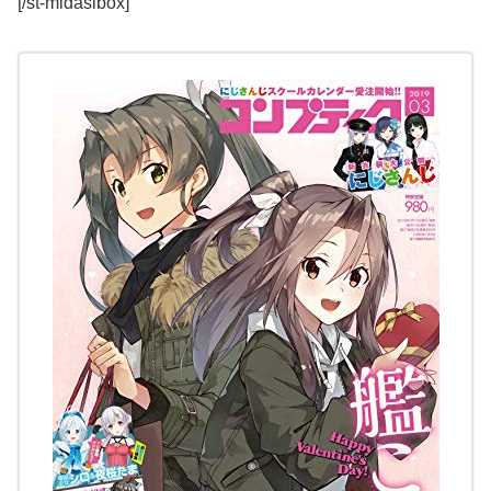
[/st-midasibox]