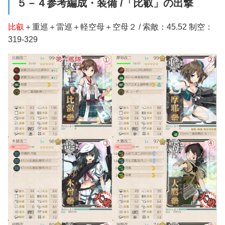
５－４参考編成・装備 /「比叡」の出撃
比叡
＋重巡＋雷巡＋軽空母＋空母２ / 索敵：45.52 制空：
319-329