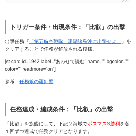
トリガー条件・出現条件：「比叡」の出撃
出撃任務『
「第五航空戦隊」珊瑚諸島沖に出撃せよ！
』を
クリアすることで任務が解放される模様。
[st-card id=1942 label=”あわせて読む” name=”” bgcolor=””
color=”” readmore=”on”]
参考：
任務娘の羅針盤
任務達成・編成条件：「比叡」の出撃
「比叡」を旗艦
にして、下記２海域で
ボスマスS勝利
を各
１回ずつ達成で任務クリアとなります。