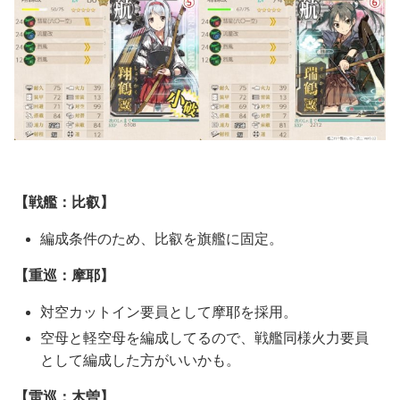
【戦艦：比叡】
編成条件のため、比叡を旗艦に固定。
【重巡：摩耶】
対空カットイン要員として摩耶を採用。
空母と軽空母を編成してるので、戦艦同様火力要員
として編成した方がいいかも。
【雷巡：木曽】