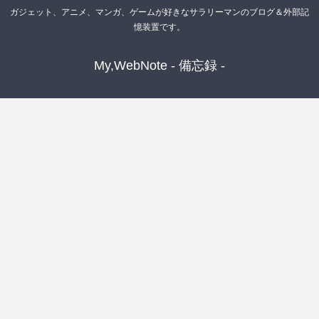
ガジェット、アニメ、マンガ、ゲームが好きなサラリーマンのブログ＆外部記
憶装置です。
My,WebNote - 備忘録 -