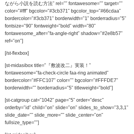
ながら小説を読む方法" rel="" fontawesome="" target=""
color="#fff" bgcolor="#3cb371" bgcolor_top="#66cdaa"
bordercolor="#3cb371" borderwidth="1" borderradius="5"
fontsize="90" fontweight="bold" width="80"
fontawesome_after="fa-angle-right" shadow="#2e8b57"
ref="on"]
[/st-flexbox]
[st-midasibox title="『敷波改二』実装！"
fontawesome="fa-check-circle faa-ring animated"
bordercolor="#FFC107" color="" bgcolor="#FFFDE7"
borderwidth="" borderradius="5" titleweight="bold"]
[st-catgroup cat="1042" page="5" order="desc"
orderby="id" child="on" slide="on" slides_to_show="3,3,1"
slide_date="" slide_more="" slide_center="on"
fullsize_type=""]