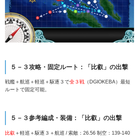
５－３攻略・固定ルート：「比叡」の出撃
戦艦＋航巡＋軽巡＋駆逐３
で
全３戦
（DGIOKEBA）最短
ルートで固定可能。
５－３参考編成・装備：「比叡」の出撃
比叡
＋軽巡＋駆逐３＋航巡 / 索敵：26.56 制空：139-140