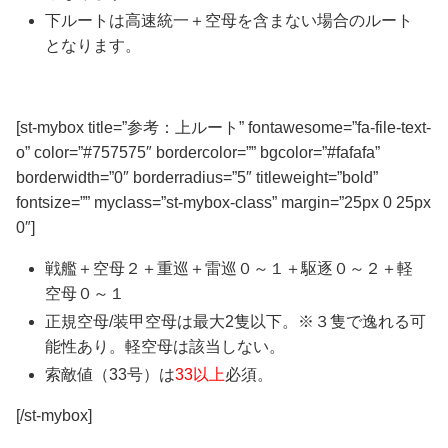
下ルートは
高速統一＋空母を含まない場合
のルート
となります。
[st-mybox title=”参考：上ルート” fontawesome=”fa-file-text-
o” color=”#757575″ bordercolor=”” bgcolor=”#fafafa”
borderwidth=”0″ borderradius=”5″ titleweight=”bold”
fontsize=”” myclass=”st-mybox-class” margin=”25px 0 25px
0″]
戦艦＋空母２＋重巡＋雷巡０～１＋駆逐０～２＋軽
空母０～１
正規空母/装甲空母は
最大2隻以下。※３隻で逸れる可
能性あり。軽空母は該当しない。
索敵値（33号）は
33以上
必須
。
[/st-mybox]