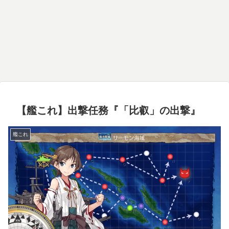
【艦これ】出撃任務『「比叡」の出撃』
艦これ