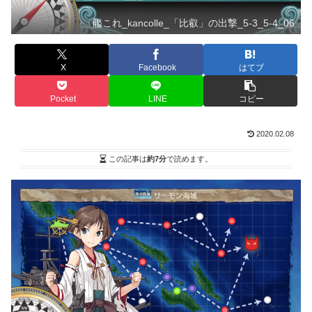
艦これ_kancolle_「比叡」の出撃_5-3_5-4_06
X
Facebook
はてブ
Pocket
LINE
コピー
2020.02.08
この記事は
約7分
で読めます。