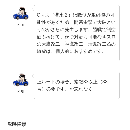
Cマス（潜水２）は敵側が単縦陣の可
能性があるため、開幕雷撃で大破とい
KiRi
うのがざらに発生します。艦戦で制空
値も稼げて、かつ対潜も可能な４スロ
の
大鷹改二・神鷹改二・瑞鳳改二乙
の
編成は、個人的におすすめです。
上ルートの場合、索敵33以上（33
号）必要です。
お忘れなく。
KiRi
攻略陣形