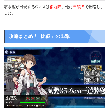
潜水艦が出現するCマスは
複縦陣
。他は
単縦陣
で攻略しま
した。
攻略まとめ /「比叡」の出撃