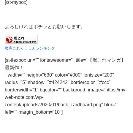
[/st-mybox]
よろしければポチッとお願いします。
艦隊これくしょんランキング
[st-flexbox url="" fontawesome="" title="【艦これマンガ】
最新作！
" width="" height="630" color="#000" fontsize="200"
radius="5" shadow="#424242" bordercolor="#ccc"
borderwidth="1" bgcolor="" backgroud_image="https://my-
web-note.com/wp-
content/uploads/2020/01/back_cardboard.png" blur=""
left="" margin_bottom="10"]
Kindle版がオススメ！