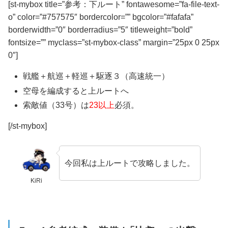
[st-mybox title=”参考：下ルート” fontawesome=”fa-file-text-
o” color=”#757575″ bordercolor=”” bgcolor=”#fafafa”
borderwidth=”0″ borderradius=”5″ titleweight=”bold”
fontsize=”” myclass=”st-mybox-class” margin=”25px 0 25px
0″]
戦艦＋航巡＋軽巡＋駆逐３（
高速統一
）
空母を編成すると上ルートへ
索敵値（33号）は
23以上
必須
。
[/st-mybox]
今回私は上ルートで攻略しました。
KiRi