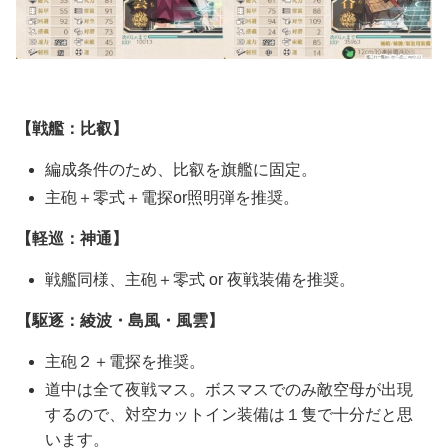
【戦艦：比叡】
編成条件のため、比叡を旗艦に固定。
主砲＋零式＋電探or照明弾を推奨。
【軽巡：神通】
戦艦同様、主砲＋零式 or 夜戦装備を推奨。
【駆逐：綾波・島風・風雲】
主砲２＋電探を推奨。
道中は全て夜戦マス。ボスマスでのみ敵空母が出現
するので、対空カットイン装備は１隻で十分だと思
います。