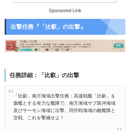
Sponsored Link
出撃任務『「比叡」の出撃』
任務詳細：「比叡」の出撃
「比叡」南方海域出撃任務：
高速戦艦「比叡」を
旗艦
とする有力な艦隊で、
南方海域サブ島沖海域
及びサーモン海域に出撃。
同作戦海域の敵艦隊と
交戦、これを撃滅せよ！