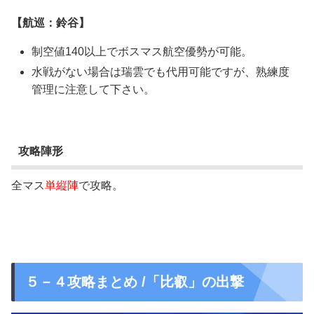
【航巡：鈴谷】
制空値140以上
でボスマス航空優勢が可能。
水戦がない場合は瑞雲でも代用可能ですが、熟練度
管理に注意して下さい。
攻略陣形
全マス
単縦陣
で攻略。
５－４攻略まとめ /「比叡」の出撃