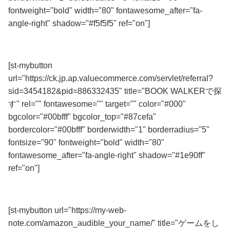
fontweight="bold" width="80" fontawesome_after="fa-
angle-right" shadow="#f5f5f5" ref="on"]
初回購入「合計額」半額還元！
[st-mybutton
url="https://ck.jp.ap.valuecommerce.com/servlet/referral?
sid=3454182&pid=886332435" title="BOOK WALKERで探
す" rel="" fontawesome="" target="" color="#000"
bgcolor="#00bfff" bgcolor_top="#87cefa"
bordercolor="#00bfff" borderwidth="1" borderradius="5"
fontsize="90" fontweight="bold" width="80"
fontawesome_after="fa-angle-right" shadow="#1e90ff"
ref="on"]
番外編
[st-mybutton url="https://my-web-
note.com/amazon_audible_your_name/" title="ゲームをし