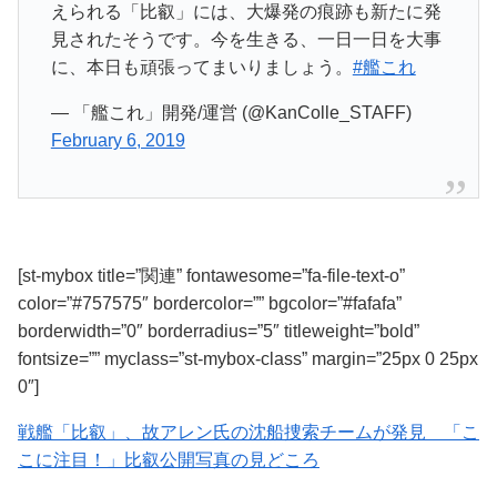
えられる「比叡」には、大爆発の痕跡も新たに発
見されたそうです。今を生きる、一日一日を大事
に、本日も頑張ってまいりましょう。
#艦これ
— 「艦これ」開発/運営 (@KanColle_STAFF)
February 6, 2019
[st-mybox title=”関連” fontawesome=”fa-file-text-o”
color=”#757575″ bordercolor=”” bgcolor=”#fafafa”
borderwidth=”0″ borderradius=”5″ titleweight=”bold”
fontsize=”” myclass=”st-mybox-class” margin=”25px 0 25px
0″]
戦艦「比叡」、故アレン氏の沈船捜索チームが発見 「こ
こに注目！」比叡公開写真の見どころ