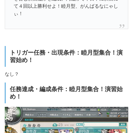
て４回以上勝利せよ！
睦月型、がんばるなにゃし
ぃ！
トリガー任務・出現条件：睦月型集合！演
習始め！
なし？
任務達成・編成条件：睦月型集合！演習始
め！