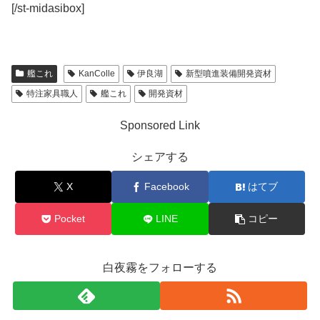
[/st-midasibox]
艦これ
KanColle
伊良湖
新型噴進装備開発資材
特注家具職人
艦これ
開発資材
Sponsored Link
シェアする
X
Facebook
はてブ
Pocket
LINE
コピー
白夜霧をフォローする