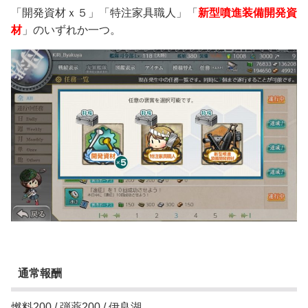
「開発資材ｘ５」「特注家具職人」「
新型噴進装備開発資
材
」のいずれか一つ。
通常報酬
燃料200 / 弾薬200 / 伊良湖