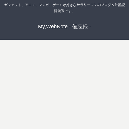
ガジェット、アニメ、マンガ、ゲームが好きなサラリーマンのブログ＆外部記
憶装置です。
My,WebNote - 備忘録 -