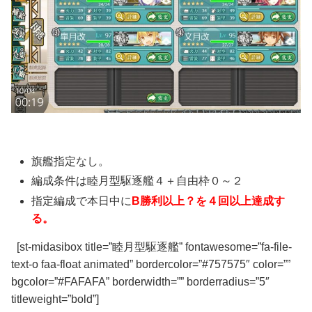
旗艦指定なし。
編成条件は
睦月型駆逐艦４＋自由枠０～２
指定編成で本日中に
B勝利以上？を４回以上達成す
る。
[st-midasibox title=”睦月型駆逐艦” fontawesome=”fa-file-
text-o faa-float animated” bordercolor=”#757575″ color=””
bgcolor=”#FAFAFA” borderwidth=”” borderradius=”5″
titleweight=”bold”]