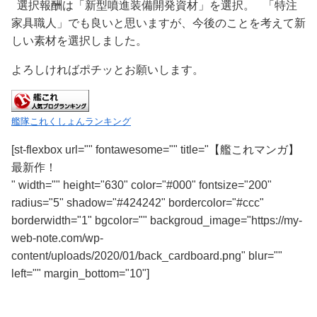
選択報酬は「
新型噴進装備開発資材
」を選択。 「特注
家具職人」でも良いと思いますが、今後のことを考えて新
しい素材を選択しました。
よろしければポチッとお願いします。
艦隊これくしょんランキング
[st-flexbox url="" fontawesome="" title="【艦これマンガ】
最新作！
" width="" height="630" color="#000" fontsize="200"
radius="5" shadow="#424242" bordercolor="#ccc"
borderwidth="1" bgcolor="" backgroud_image="https://my-
web-note.com/wp-
content/uploads/2020/01/back_cardboard.png" blur=""
left="" margin_bottom="10"]
Kindle版がオススメ！