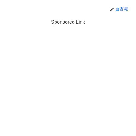
白夜霧
Sponsored Link