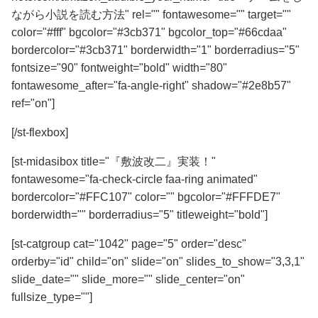
ながら小説を読む方法" rel="" fontawesome="" target=""
color="#fff" bgcolor="#3cb371" bgcolor_top="#66cdaa"
bordercolor="#3cb371" borderwidth="1" borderradius="5"
fontsize="90" fontweight="bold" width="80"
fontawesome_after="fa-angle-right" shadow="#2e8b57"
ref="on"]
[/st-flexbox]
[st-midasibox title="『敷波改二』実装！"
fontawesome="fa-check-circle faa-ring animated"
bordercolor="#FFC107" color="" bgcolor="#FFFDE7"
borderwidth="" borderradius="5" titleweight="bold"]
[st-catgroup cat="1042" page="5" order="desc"
orderby="id" child="on" slide="on" slides_to_show="3,3,1"
slide_date="" slide_more="" slide_center="on"
fullsize_type=""]