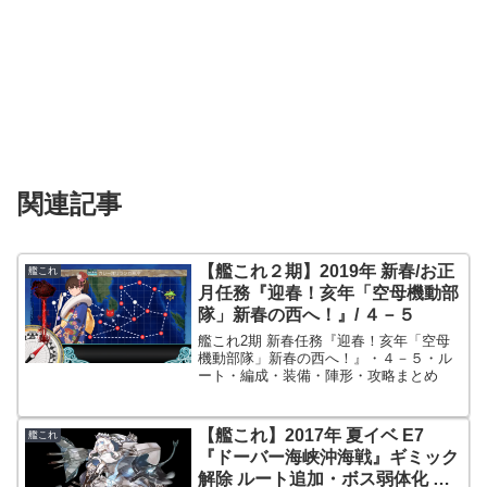
関連記事
【艦これ２期】2019年 新春/お正
艦これ
月任務『迎春！亥年「空母機動部
隊」新春の西へ！』/ ４－５
艦これ2期 新春任務『迎春！亥年「空母
機動部隊」新春の西へ！』・４－５・ル
ート・編成・装備・陣形・攻略まとめ
【艦これ】2017年 夏イベ E7
艦これ
『ドーバー海峡沖海戦』ギミック
解除 ルート追加・ボス弱体化 攻