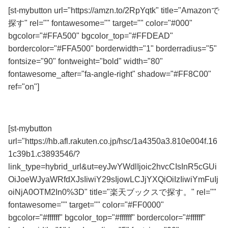
[st-mybutton url="https://amzn.to/2RpYqtk" title="Amazonで
探す" rel="" fontawesome="" target="" color="#000"
bgcolor="#FFA500" bgcolor_top="#FFDEAD"
bordercolor="#FFA500" borderwidth="1" borderradius="5"
fontsize="90" fontweight="bold" width="80"
fontawesome_after="fa-angle-right" shadow="#FF8C00"
ref="on"]
全品送料無料！
[st-mybutton
url="https://hb.afl.rakuten.co.jp/hsc/1a4350a3.810e004f.16
1c39b1.c3893546/?
link_type=hybrid_url&ut=eyJwYWdlIjoic2hvcCIsInR5cGUi
OiJoeWJyaWRfdXJsIiwiY29sIjowLCJjYXQiOiIzIiwiYmFuIj
oiNjA0OTM2In0%3D" title="楽天ブックスで探す。" rel=""
fontawesome="" target="" color="#FF0000"
bgcolor="#ffffff" bgcolor_top="#ffffff" bordercolor="#ffffff"