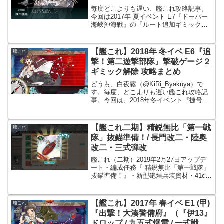
略まとめ / 編成・装備
毎度どこよりも遅い、艦これ攻略記事。
今回は2017年 夏イベント E7『ドーバー
海峡沖海戦』の「ルート追加ギミック」
かつ「ボス装甲破砕ギミック」解除に関
する記事となります。難易度は「乙」で
の内容となります。最短ルートで攻略す
【艦これ】2018年 冬イベ E6『追
艦これ
ればたった４回の出撃でギミックが解除
撃！第二遊撃部隊』撃破ゲージ２
出来ます。少々ややこしいですが頑張り
ギミック解除 攻略まとめ
ましょう。
どうも、白夜霧（@KiRi_Byakuya）で
す。毎度、どこよりも遅い艦これ攻略記
事。今回は、2018年冬イベント『捷号決
戦！激撃、レイテ沖海戦（後編）』の
E6『追撃！第二遊撃部隊』の撃破ゲージ
2を出現・開放するためのギミック解除の
【艦これ二期】精鋭無比「第一戦
艦これ
攻略記事...
隊」抜錨準備！/ 長門改二・陸奥
改二・三式弾改
艦これ（二期）2019年2月27日アップデ
ート・編成任務『 精鋭無比「第一戦隊」
抜錨準備！』・新型砲熕兵装資材・41cm
連装砲,三式弾改
【艦これ】2017年 春イベ E1 (甲)
艦これ
『出撃！大湊警備府』（『伊13』
ドロップ / 九五式爆雷 / 一式戦 隼