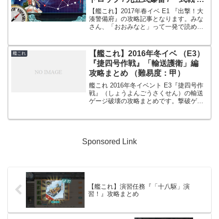
Ⅱ型 / 四週年記念）
【艦これ】2017年春イベ E1 『出撃！大
湊警備府』の攻略記事となります。みな
さん、「おおみなと」って一発で読めま
した？私は検索しました(´・ω・`)
【艦これ】2016年冬イベ （E3）
艦これ
『捷四号作戦』「輸送護衛」編
攻略まとめ （難易度：甲）
艦これ 2016年冬イベント E3『捷四号作
戦』（しょうよんごうさくせん）の輸送
ゲージ破壊の攻略まとめです。撃破ゲー
ジは絶賛攻略中・・・。
Sponsored Link
【艦これ】演習任務『「十八駆」演
習！』攻略まとめ