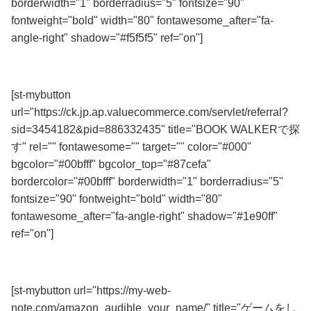
borderwidth="1" borderradius="5" fontsize="90"
fontweight="bold" width="80" fontawesome_after="fa-
angle-right" shadow="#f5f5f5" ref="on"]
初回購入「合計額」半額還元！
[st-mybutton
url="https://ck.jp.ap.valuecommerce.com/servlet/referral?
sid=3454182&pid=886332435" title="BOOK WALKERで探
す" rel="" fontawesome="" target="" color="#000"
bgcolor="#00bfff" bgcolor_top="#87cefa"
bordercolor="#00bfff" borderwidth="1" borderradius="5"
fontsize="90" fontweight="bold" width="80"
fontawesome_after="fa-angle-right" shadow="#1e90ff"
ref="on"]
番外編
[st-mybutton url="https://my-web-
note.com/amazon_audible_your_name/" title="ゲームをし