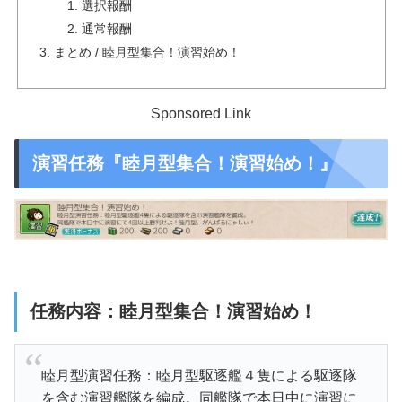
選択報酬
通常報酬
まとめ / 睦月型集合！演習始め！
Sponsored Link
演習任務『睦月型集合！演習始め！』
任務内容：睦月型集合！演習始め！
睦月型演習任務：
睦月型駆逐艦４隻
による駆逐隊
を含む演習艦隊を編成。同艦隊で
本日中に演習に