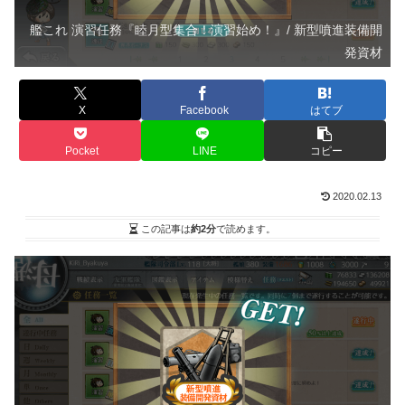
艦これ 演習任務『睦月型集合！演習始め！』/ 新型噴進装備開
発資材
X
Facebook
はてブ
Pocket
LINE
コピー
2020.02.13
この記事は
約2分
で読めます。