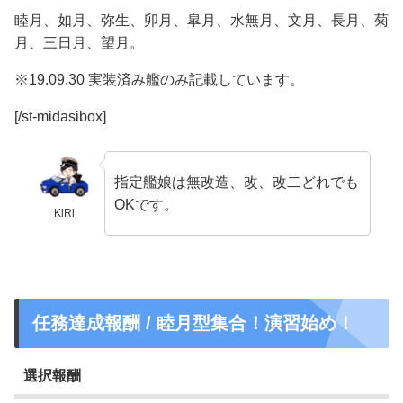
睦月、如月、弥生、卯月、皐月、水無月、文月、長月、菊
月、三日月、望月。
※19.09.30 実装済み艦のみ記載しています。
[/st-midasibox]
指定艦娘は無改造、改、改二どれでも
OKです。
KiRi
任務達成報酬 / 睦月型集合！演習始め！
選択報酬