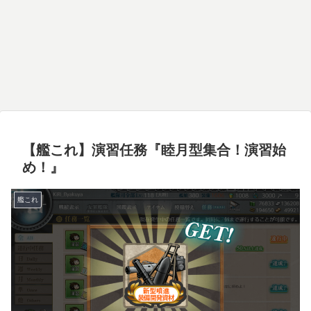
【艦これ】演習任務『睦月型集合！演習始
め！』
艦これ