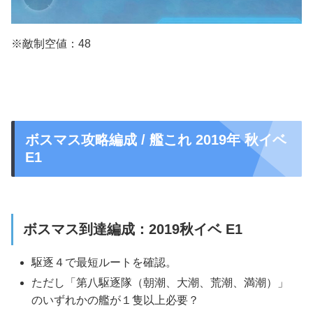
※敵制空値：48
ボスマス攻略編成 / 艦これ 2019年 秋イベ
E1
ボスマス到達編成：2019秋イベ E1
駆逐４
で最短ルートを確認。
ただし
「第八駆逐隊（朝潮、大潮、荒潮、満潮）」
のいずれかの艦が１隻以上必要？