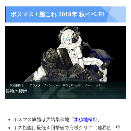
ボスマス / 艦これ 2019年 秋イベ E1
ボスマス旗艦は兵站集積地「
集積地棲姫」
ボス旗艦は最低４回撃破で海域クリア（難易度：甲