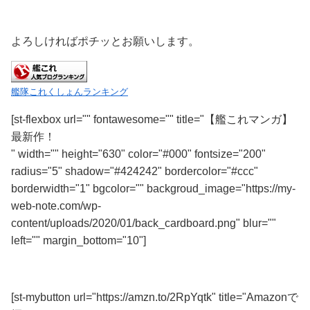
よろしければポチッとお願いします。
艦隊これくしょんランキング
[st-flexbox url="" fontawesome="" title="【艦これマンガ】
最新作！
" width="" height="630" color="#000" fontsize="200"
radius="5" shadow="#424242" bordercolor="#ccc"
borderwidth="1" bgcolor="" backgroud_image="https://my-
web-note.com/wp-
content/uploads/2020/01/back_cardboard.png" blur=""
left="" margin_bottom="10"]
Kindle版がオススメ！
[st-mybutton url="https://amzn.to/2RpYqtk" title="Amazonで