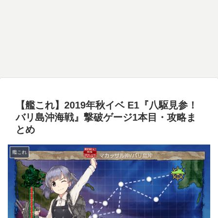
【艦これ】2019年秋イベ E1『八駆見参！
バリ島沖海戦』撃破ゲージ1本目・攻略ま
とめ
艦これ