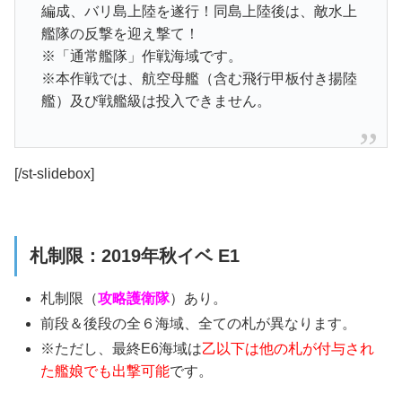
編成、バリ島上陸を遂行！同島上陸後は、敵水上
艦隊の反撃を迎え撃て！
※「通常艦隊」作戦海域です。
※本作戦では、航空母艦（含む飛行甲板付き揚陸
艦）及び戦艦級は投入できません。
[/st-slidebox]
札制限：2019年秋イベ E1
札制限（
攻略護衛隊
）あり。
前段＆後段の全６海域、全ての札が異なります。
※ただし、
最終E6海域は
乙以下は他の札が付与され
た艦娘でも出撃可能
です。