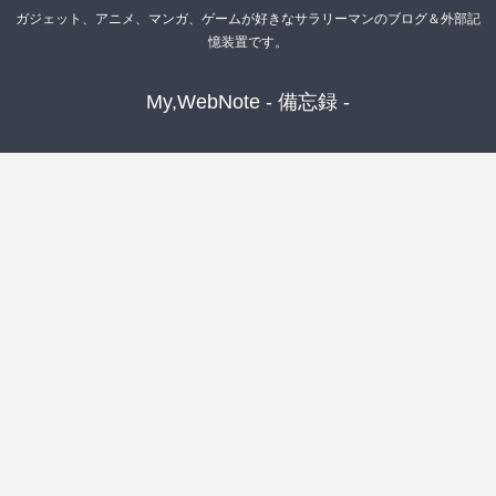
ガジェット、アニメ、マンガ、ゲームが好きなサラリーマンのブログ＆外部記
憶装置です。
My,WebNote - 備忘録 -