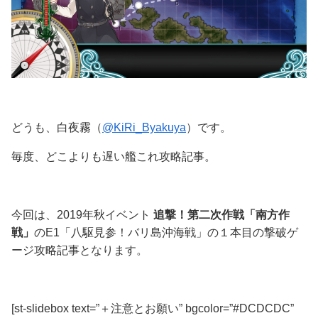
どうも、白夜霧（
@KiRi_Byakuya
）です。
毎度、どこよりも遅い艦これ攻略記事。
今回は、2019年秋イベント
追撃！第二次作戦「南方作
戦」
の
E1「八駆見参！バリ島沖海戦」
の１本目の撃破ゲ
ージ攻略記事となります。
[st-slidebox text=”＋注意とお願い” bgcolor=”#DCDCDC”