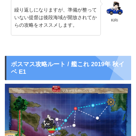
繰り返しになりますが、準備が整って
いない提督は後段海域が開放されてか
KiRi
らの攻略をオススメします。
ボスマス攻略ルート / 艦これ 2019年 秋イ
ベ E1