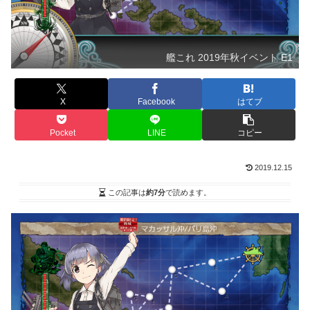
艦これ 2019年秋イベント E1
X
Facebook
はてブ
Pocket
LINE
コピー
2019.12.15
この記事は
約7分
で読めます。