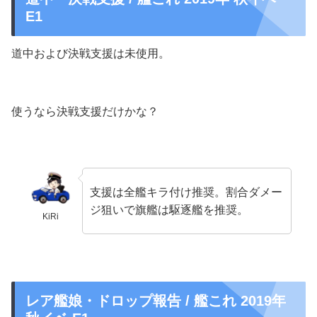
E1
道中および決戦支援は未使用。
使うなら決戦支援だけかな？
支援は全艦キラ付け推奨。割合ダメー
ジ狙いで旗艦は駆逐艦を推奨。
KiRi
レア艦娘・ドロップ報告 / 艦これ 2019年