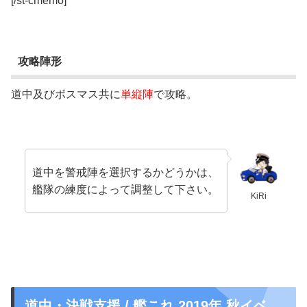
[/st-cmemo]
攻略陣形
道中及びボスマス共に
単縦陣
で攻略。
道中を警戒陣を選択するかどうかは、
艦隊の練度によって調整して下さい。
KiRi
道中・決戦支援 / 艦これ 2019年 秋イベ