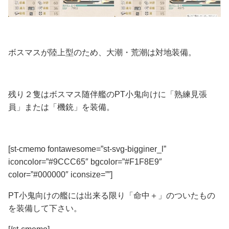
ボスマスが陸上型のため、大潮・荒潮は対地装備。
残り２隻はボスマス随伴艦のPT小鬼向けに「熟練見張
員」または「機銃」を装備。
[st-cmemo fontawesome=”st-svg-bigginer_l”
iconcolor=”#9CCC65″ bgcolor=”#F1F8E9″
color=”#000000″ iconsize=””]
PT小鬼向けの艦には出来る限り「命中＋」のついたもの
を装備して下さい。