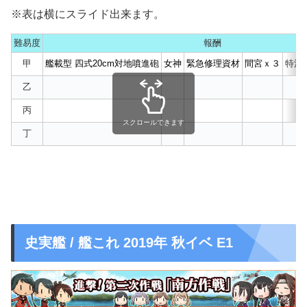
※表は横にスライド出来ます。
難易度
報酬
甲
艦載型 四式20cm対地噴進砲
女神
緊急修理資材
間宮ｘ３
特注
乙
丙
スクロールできます
丁
史実艦 / 艦これ 2019年 秋イベ E1