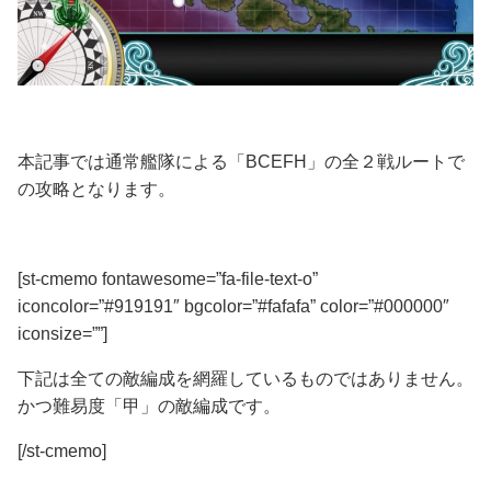
本記事では通常艦隊による「BCEFH」の全２戦ルートで
の攻略となります。
[st-cmemo fontawesome=”fa-file-text-o”
iconcolor=”#919191″ bgcolor=”#fafafa” color=”#000000″
iconsize=””]
下記は全ての敵編成を網羅しているものではありません。
かつ難易度「甲」の敵編成です。
[/st-cmemo]