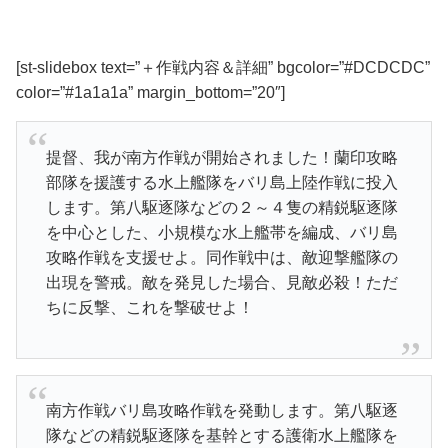
[st-slidebox text=”＋作戦内容＆詳細” bgcolor=”#DCDCDC”
color=”#1a1a1a” margin_bottom=”20″]
提督、我が南方作戦が開始されました！蘭印攻略
部隊を援護する水上艦隊をバリ島上陸作戦に投入
します。第八駆逐隊などの２～４隻の精鋭駆逐隊
を中心とした、小規模な水上艦帯を編成、バリ島
攻略作戦を支援せよ。同作戦中は、敵迎撃艦隊の
出現を警戒。敵を発見した場合、見敵必殺！ただ
ちに反撃、これを撃破せよ！
南方作戦バリ島攻略作戦を発動します。第八駆逐
隊などの精鋭駆逐隊を基幹とする護衛水上艦隊を