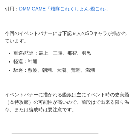
引用：
DMM GAME「艦隊これくしょん-艦これ-」
今回のイベントバナーには下記９人のSDキャラが描かれ
ています。
重巡/航巡：最上、三隈、那智、羽黒
軽巡：神通
駆逐：敷波、朝潮、大潮、荒潮、満潮
イベントバナーに描かれる艦娘は主にイベント時の史実艦
（＆特攻艦）の可能性が高いので、前段はで出来る限り温
存、または編成時は要注意です。