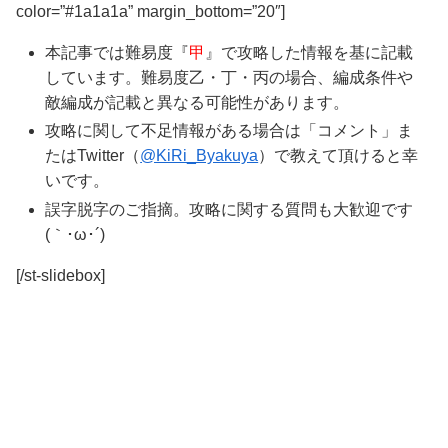
color=”#1a1a1a” margin_bottom=”20″]
本記事では
難易度『
甲
』
で攻略した情報を基に記載
しています。難易度乙・丁・丙の場合、編成条件や
敵編成が記載と異なる可能性があります。
攻略に関して不足情報がある場合は「コメント」ま
たはTwitter（
@KiRi_Byakuya
）で教えて頂けると幸
いです。
誤字脱字のご指摘。攻略に関する質問も大歓迎です
(｀･ω･´)ゞ
[/st-slidebox]