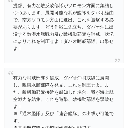
提督、有力な敵反攻部隊がソロモン方面に集結し
つつあります。展開可能な我が艦隊をダバオ経由
で、南方ソロモン方面に進出、これを迎撃する必
要があります。どう作戦に先立ち、ダバオ沖に出
没する敵潜水艦戦力及び敵機動部隊を哨戒、状況
によりこれを制圧せよ！ダバオ哨戒部隊、出撃せ
よ！
有力な哨戒部隊を編成、ダバオ沖哨戒線に展開
し、敵潜水艦部隊を発見、これを制圧せよ。ま
た、敵機動部隊接近を感知した場合、我が海上航
空戦力を結集、これを遊撃、敵機動部隊を撃破せ
よ！
※「通常艦隊」及び「連合艦隊」の出撃が可能で
す。
※基地航空隊との協同作戦が可能です。