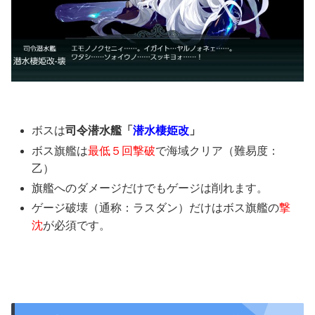
ボスは
司令潜水艦「
潜水棲姫改
」
ボス旗艦は
最低５回撃破
で海域クリア（難易度：
乙）
旗艦へのダメージだけでもゲージは削れます。
ゲージ破壊（通称：ラスダン）だけは
ボス旗艦の
撃
沈
が必須です。