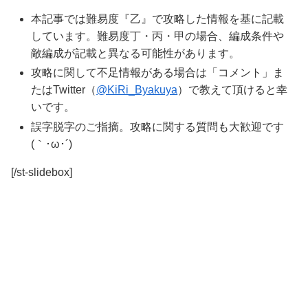
本記事では
難易度『乙』
で攻略した情報を基に記載
しています。難易度丁・丙・甲の場合、編成条件や
敵編成が記載と異なる可能性があります。
攻略に関して不足情報がある場合は「コメント」ま
たはTwitter（
@KiRi_Byakuya
）で教えて頂けると幸
いです。
誤字脱字のご指摘。攻略に関する質問も大歓迎です
(｀･ω･´)ゞ
[/st-slidebox]