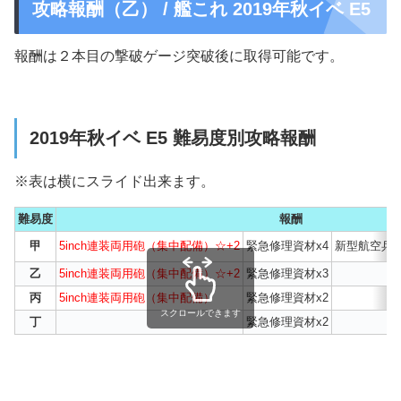
攻略報酬（乙） / 艦これ 2019年秋イベ E5
報酬は２本目の撃破ゲージ突破後に取得可能です。
2019年秋イベ E5 難易度別攻略報酬
※表は横にスライド出来ます。
難易度
報酬
甲
5inch連装両用砲（集中配備）☆+2
緊急修理資材x4
新型航空兵装
乙
5inch連装両用砲（集中配備）☆+2
緊急修理資材x3
丙
5inch連装両用砲（集中配備）
緊急修理資材x2
スクロールできます
丁
緊急修理資材x2