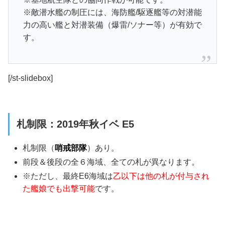
※敵潜水艦の制圧には、海防艦/駆逐艦等の対潜能
力の高い艦と対潜装備（爆雷/ソナー等）が有効で
す。
[/st-slidebox]
札制限：2019年秋イベ E5
札制限（
哨戒部隊
）あり。
前段＆後段の全６海域、全ての札が異なります。
※ただし、
最終E6海域は
乙以下は他の札が付与され
た艦娘でも出撃可能
です。