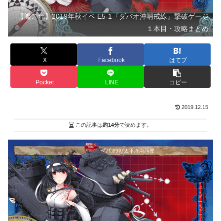
【艦これ】2019年秋イベ E5-1『ダバオ沖哨戒線』撃破ゲージ
１本目・攻略まとめ
X
Facebook
はてブ
Pocket
LINE
コピー
2019.12.15
この記事は
約14分
で読めます。