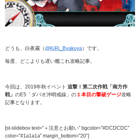
どうも、白夜霧（
@KiRi_Byakuya
）です。
毎度、どこよりも遅い艦これ攻略記事。
今回は、2019年秋イベント
追撃！第二次作戦「南方作
戦」
の
E5
「ダバオ沖哨戒線」
の
１本目の撃破ゲージ
攻略
記事となります。
[st-slidebox text=”＋注意とお願い” bgcolor=”#DCDCDC”
color=”#1a1a1a” margin_bottom=”20″]