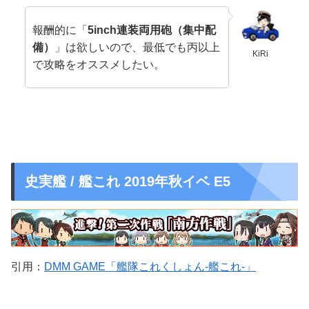
報酬的に「
5inch連装両用砲（集中配
備）
」は欲しいので、
最低でも丙以上
KiRi
で
攻略をオススメしたい。
史実艦 / 艦これ 2019年秋イベ E5
引用：
DMM GAME「艦隊これくしょん-艦これ-」