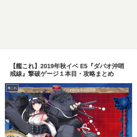
【艦これ】2019年秋イベ E5『ダバオ沖哨
戒線』撃破ゲージ１本目・攻略まとめ
艦これ