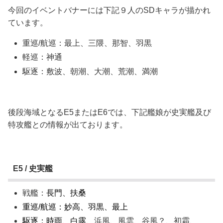
今回のイベントバナーには下記９人のSDキャラが描かれ
ています。
重巡/航巡：最上、三隈、那智、羽黒
軽巡：神通
駆逐：敷波、朝潮、大潮、荒潮、満潮
後段海域となるE5またはE6では、下記艦娘が史実艦及び
特攻艦との情報が出ております。
E5 / 史実艦
戦艦：
長門、扶桑
重巡/航巡：妙高、羽黒、最上
駆逐：時雨、白露、
浜風、風雲、谷風？、初霜、