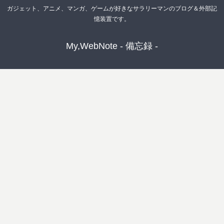
ガジェット、アニメ、マンガ、ゲームが好きなサラリーマンのブログ＆外部記
憶装置です。
My,WebNote - 備忘録 -