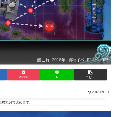
艦これ_2018年_初秋イベ_E1_e1_005
Pocket
LINE
コピー
2018.09.10
は
約11分
で読めます。