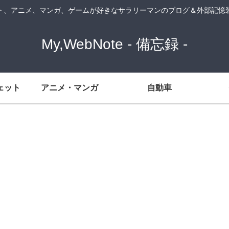
ト、アニメ、マンガ、ゲームが好きなサラリーマンのブログ＆外部記憶
My,WebNote - 備忘録 -
ェット
アニメ・マンガ
自動車