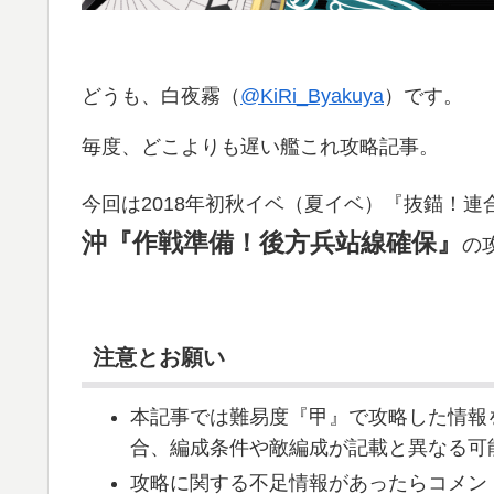
どうも、白夜霧（
@KiRi_Byakuya
）です。
毎度、どこよりも遅い艦これ攻略記事。
今回は2018年初秋イベ（夏イベ）『抜錨！
沖『作戦準備！後方兵站線確保』
の
注意とお願い
本記事では難易度『甲』で攻略した情報
合、編成条件や敵編成が記載と異なる可
攻略に関する不足情報があったらコメン