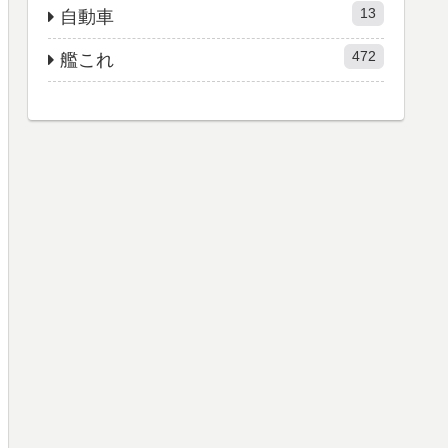
13
自動車
472
艦これ