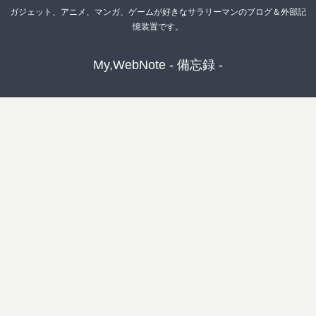
ガジェット、アニメ、マンガ、ゲームが好きなサラリーマンのブログ＆外部記
憶装置です。
My,WebNote - 備忘録 -