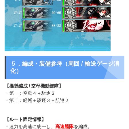
５．編成・装備参考（周回 / 輸送ゲージ消
化）
【推奨編成 / 空母機動部隊】
・第一：空母４＋駆逐２
・第二：軽巡＋駆逐３＋航巡２
【ルート固定情報】
・速力を高速に統一し、
高速艦隊
を編成。