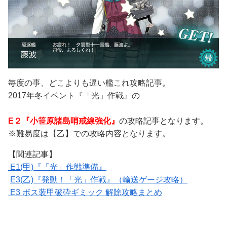
毎度の事、どこよりも遅い艦これ攻略記事。
2017年冬イベント『「光」作戦』の
E２『小笹原諸島哨戒線強化』
の攻略記事となります。
※難易度は【乙】での攻略内容となります。
【関連記事】
E1(甲)『「光」作戦準備』
E3(乙)『発動！「光」作戦』（輸送ゲージ攻略）
E3 ボス装甲破砕ギミック 解除攻略まとめ