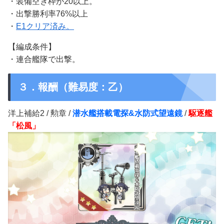
・装備空き枠が20以上。
・出撃勝利率76%以上
・
E1クリア済み。
【編成条件】
・連合艦隊で出撃。
３．報酬（難易度：乙）
洋上補給2 / 勲章 /
潜水艦搭載電探&水防式望遠鏡
/
駆逐艦
「松風」