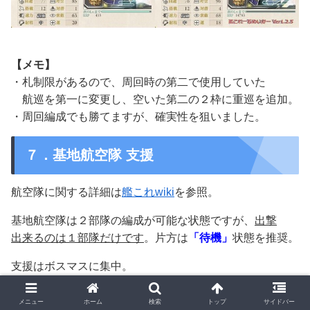
【メモ】
・札制限があるので、周回時の第二で使用していた
航巡を第一に変更し、空いた第二の２枠に重巡を追加。
・周回編成でも勝てますが、確実性を狙いました。
７．基地航空隊 支援
航空隊に関する詳細は
艦これwiki
を参照。
基地航空隊は２部隊の編成が可能な状態ですが、
出撃
出来るのは１部隊だけです
。片方は
「待機」
状態を推奨。
支援はボスマスに集中。
※
零式艦戦21型(熟練)
等を採用することでボスマス出撃可
能。
メニュー
ホーム
検索
トップ
サイドバー