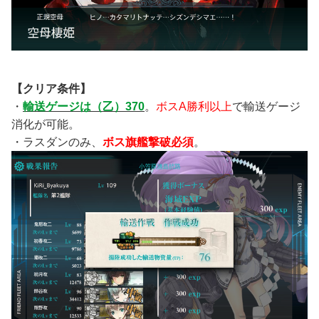
【クリア条件】
・
輸送ゲージは（乙）370
。
ボスA勝利以上
で輸送ゲージ
消化が可能。
・ラスダンのみ、
ボス旗艦撃破必須
。