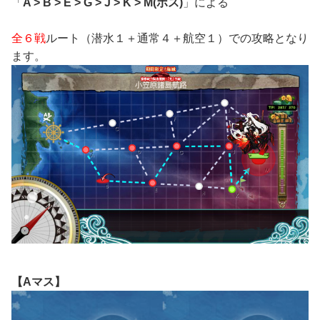
「
A > B > E > G > J > K > M(ボス)
」による
全６戦
ルート（潜水１＋通常４＋航空１）での攻略となり
ます。
【Aマス】