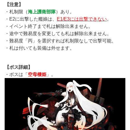
【注意】
・札制限（
海上護衛部隊
）あり。
・E2に出撃した艦娘は、
E1/E3には出撃できない
。
・イベント終了まで札は解除出来ません。
・途中で難易度を変更しても札は解除出来ません。
・難易度「丙」を選択すれば札制限なしで出撃可能。
・札は付いても装備は外せます。
【ボス詳細】
・ボスは「
空母棲姫
」。