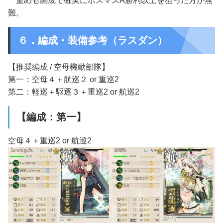
重めも編成で確実にボスマスA勝利以上を狙った方が無
難。
６．編成・装備参考（ラスダン）
【推奨編成 / 空母機動部隊】
第一：空母４＋航巡２ or 重巡2
第二：軽巡＋駆逐３＋重巡2 or 航巡2
【編成：第一】
空母４＋重巡2 or 航巡2