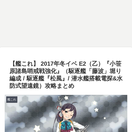
【艦これ】 2017年冬イベ E2（乙）『小笹
原諸島哨戒戦強化』（駆逐艦「藤波」堀り
編成 / 駆逐艦『松風』/ 潜水艦搭載電探&水
防式望遠鏡）攻略まとめ
艦これ