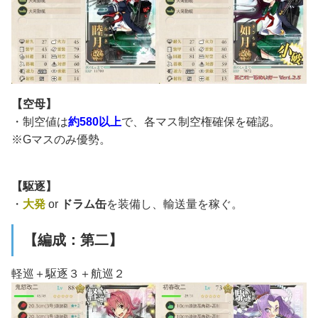
【空母】
・制空値は
約580以上
で、各マス制空権確保を確認。
※Gマスのみ優勢。
【駆逐】
・
大発
or
ドラム缶
を装備し、輸送量を稼ぐ。
【編成：第二】
軽巡＋駆逐３＋航巡２