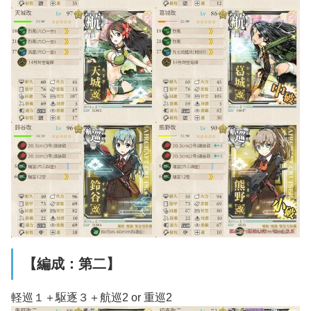
【編成：第二】
軽巡１＋駆逐３＋航巡2 or 重巡2