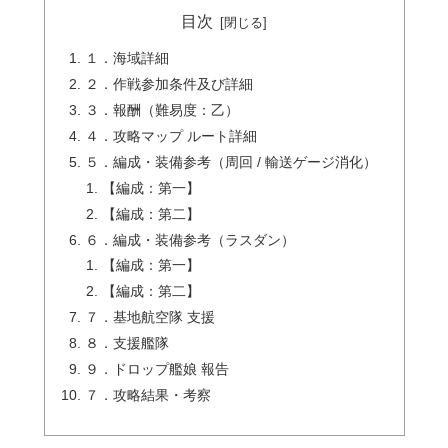
目次
１．海域詳細
２．作戦参加条件及び詳細
３．報酬（難易度：乙）
４．攻略マップ ルート詳細
５．編成・装備参考（周回 / 輸送ゲージ消化）
【編成：第一】
【編成：第二】
６．編成・装備参考（ラスダン）
【編成：第一】
【編成：第二】
７．基地航空隊 支援
８．支援艦隊
９．ドロップ艦娘 報告
７．攻略結果・考察