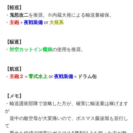
【軽巡】
・
鬼怒改二
を推奨。※内蔵大発による輸送量確保。
・
主砲
＋
夜戦装備
or
大発系
【駆逐】
・
対空カットイン艦娘
の使用を推奨。
【航巡】
・
主砲２
＋
零式水上
or
夜戦装備
＋
ドラム缶
【メモ】
・輸送護衛部隊で攻略した方が、確実に輸送量は稼げます
が
道中の敵空母が大変痛いので、ボスマス藤波堀も並行し
て