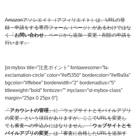
Amazonアソシエイト（アフィリエイト）は、URLの登
録・申請をする専用フォーム（ページ）があるわけではな
く
「
お問い合わせ
」ページから追加・変更・削除の申請を
行います。
[st-mybox title=”注意ポイント” fontawesome=”fa-
exclamation-circle” color=”#ef5350″ bordercolor=”#ef9a9a”
bgcolor=”#ffebee” borderwidth=”2″ borderradius=”5″
titleweight=”bold” fontsize=”” myclass=”st-mybox-class”
margin=”25px 0 25px 0″]
「
アカウントの管理
」に「
ウェブサイトとモバイルアプリ
の変更
」という項目がありますが、
ここでURLを変更し
ても審査への申込みにはなりません。
「
ウェブサイトとモ
バイルアプリの変更
」は
『審査に合格したURLを追加す