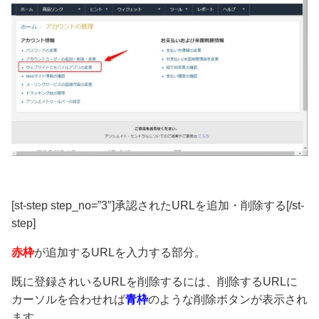
[st-step step_no=”3″]承認されたURLを追加・削除する[/st-
step]
赤枠
が追加するURLを入力する部分。
既に登録されいるURLを削除するには、削除するURLに
カーソルを合わせれば
青枠
のような削除ボタンが表示され
ます。