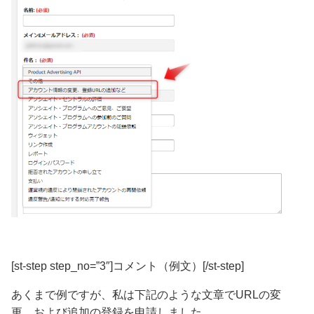
[st-step step_no=”3″]コメント（例文）[/st-step]
あくまで例ですが、私は下記のような文章でURLの変
更、および追加の登録を申請しました。