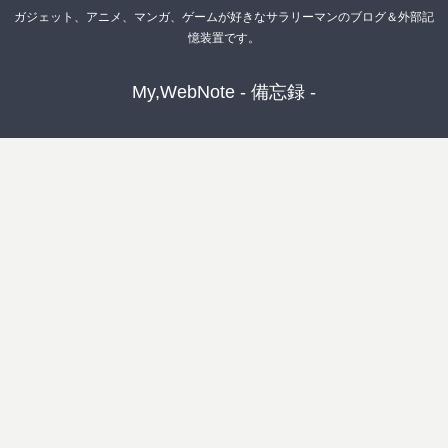
ガジェット、アニメ、マンガ、ゲームが好きなサラリーマンのブログ＆外部記
憶装置です。
My,WebNote - 備忘録 -