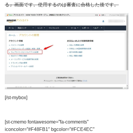
る』画面です。
使用するのは審査に合格した後です。
[/st-mybox]
[st-cmemo fontawesome=”fa-comments”
iconcolor=”#F48FB1″ bgcolor=”#FCE4EC”