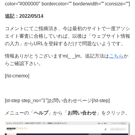
color=”#000000″ bordercolor=”” borderwidth=”” iconsize=””]
追記：2022/05/14
コメントにてご指摘頂き、
今は最初のサイトで一度アソシ
エイト審査に合格していれば、以後は「ウェブサイト情報
の入力」からURLを登録するだけで問題ないようです。
情報ありがとうございますm(_ _)m。追記方法は
こちら
か
らご確認下さい。
[/st-cmemo]
[st-step step_no=”1″]お問い合わせページ[/st-step]
メニューの「
ヘルプ
」から「
お問い合わせ
」をクリック。