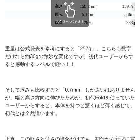
高さ
155.2mm
139.7mm
厚み
5.1mm
5.8mm
スクロールできます
重量
257g
283g
重量は公式発表を参考にすると「257g」。こちらも数字
だけなら約30gの微妙な変化ですが、初代ユーザーからす
ると感動するレベルで軽い！！
そして厚みも比較すると「0.7mm」しか違いはありません
が、幅と高さ方向に伸びたためか、初代Foldを使っていた
ユーザーからすると、本体を持つと驚くほど薄く感じて、
初代とは全然違います。
正直、この軽さと薄さの進化だけでも、初代から新型に買