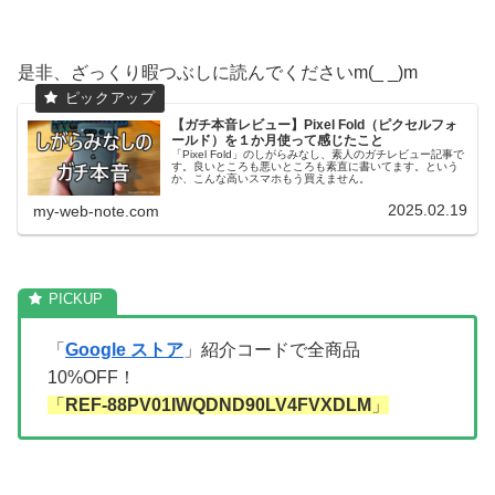
是非、ざっくり暇つぶしに読んでくださいm(_ _)m
【ガチ本音レビュー】Pixel Fold（ピクセルフォ
ールド）を１か月使って感じたこと
「Pixel Fold」のしがらみなし、素人のガチレビュー記事で
す。良いところも悪いところも素直に書いてます。という
か、こんな高いスマホもう買えません。
2025.02.19
my-web-note.com
「
Google ストア
」紹介コードで全商品
10%OFF！
「
REF-88PV01IWQDND90LV4FVXDLM
」