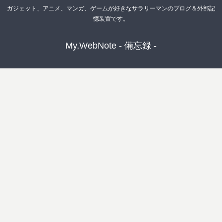
ガジェット、アニメ、マンガ、ゲームが好きなサラリーマンのブログ＆外部記
憶装置です。
My,WebNote - 備忘録 -