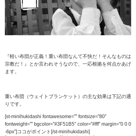
『軽い布団が正義！重い布団なんて不快だ！そんなものは
宗教だ！』
とか言われそうなので、一応根拠を何点かあげ
ます。
重い布団（ウェイトブランケット）の主な効果は下記の通
りです。
[st-minihukidashi fontawesome=”” fontsize=”80″
fontweight=”” bgcolor=”#3F51B5″ color=”#fff” margin=”0 0 0
-6px”]ココがポイント[/st-minihukidashi]