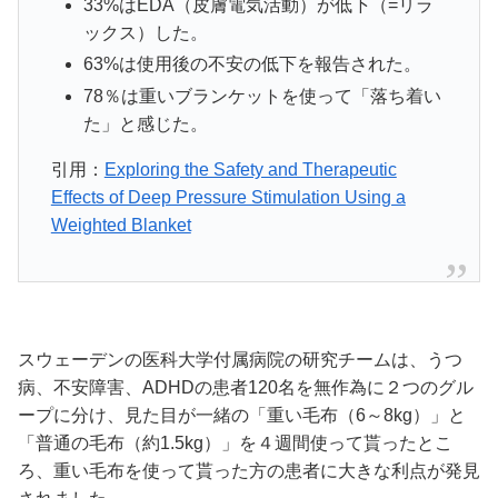
33%はEDA（皮膚電気活動）が低下（=
リラ
ックス）した。
63%は使用後の
不安の低下
を報告された。
78％は重いブランケットを使って
「落ち着い
た」と感じた。
引用：
Exploring the Safety and Therapeutic
Effects of Deep Pressure Stimulation Using a
Weighted Blanket
スウェーデンの医科大学付属病院の研究チームは、うつ
病、不安障害、ADHDの患者120名を無作為に２つのグル
ープに分け、見た目が一緒の「重い毛布（6～8kg）」と
「普通の毛布（約1.5kg）」を４週間使って貰ったとこ
ろ、重い毛布を使って貰った方の患者に大きな利点が発見