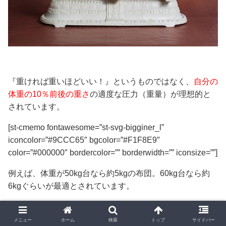
『重ければ重いほどいい！』というものではなく、
自分の
体重の10％前後の重さ
の適度な圧力（重量）が理想的と
されています。
[st-cmemo fontawesome=”st-svg-bigginer_l”
iconcolor=”#9CCC65″ bgcolor=”#F1F8E9″
color=”#000000″ bordercolor=”” borderwidth=”” iconsize=””]
例えば、体重が50kg台なら約5kgの布団。60kg台なら約
6kgぐらいが最適とされています。
[/st-cmemo]
メニュー
ホーム
検索
トップ
サイドバー