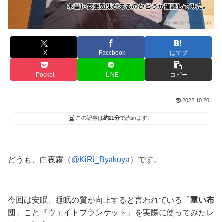
X
Facebook
はてブ
Pocket
LINE
コピー
2022.10.20
この記事は
約21分
で読めます。
どうも、白夜霧（
@KiRi_Byakuya
）です。
今回は安眠、睡眠の質が向上すると言われている「
重い布
団
」こと
『ウェイトブランケット』
を実際に使ってみたレ