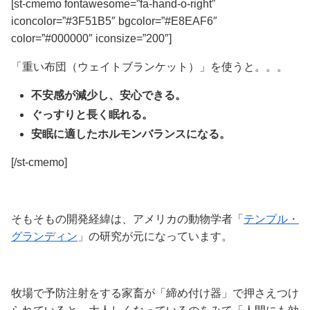
[st-cmemo fontawesome=”fa-hand-o-right”
iconcolor=”#3F51B5″ bgcolor=”#E8EAF6″
color=”#000000″ iconsize=”200″]
「重い布団（ウェイトブランケット）」を使うと。。。
不安感が減少し、安心できる。
ぐっすりと長く眠れる。
安眠に適したホルモンバランスになる。
[/st-cmemo]
そもそもの開発経緯は、アメリカの動物学者「
テンプル・
グランディン
」の研究が元になっています。
牧場で予防注射をする家畜が「締め付け器」で押さえつけ