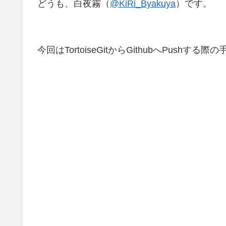
どうも、白夜霧（
@KiRi_Byakuya
）です。
今回はTortoiseGitからGithubへPushす