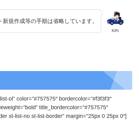
ウント新規作成等の手順は省略しています。
KiRi
t-ol” color=”#757575″ bordercolor=”#f3f3f3″
tleweight=”bold” title_bordercolor=”#757575″
er st-list-no st-list-border” margin=”25px 0 25px 0″]