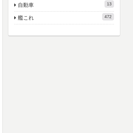
13
自動車
472
艦これ