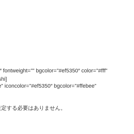
 fontweight=”” bgcolor=”#ef5350″ color=”#fff”
hi]
” iconcolor=”#ef5350″ bgcolor=”#ffebee”
設定する必要はありません。