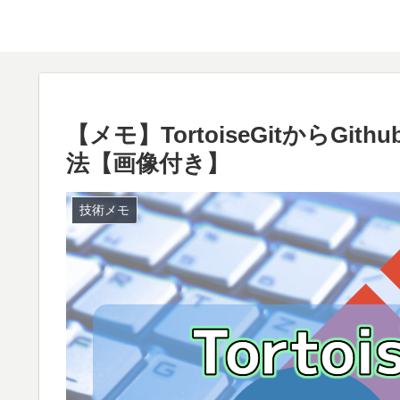
【メモ】TortoiseGitからG
法【画像付き】
技術メモ