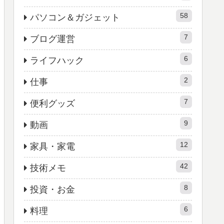
58
パソコン＆ガジェット
7
ブログ運営
6
ライフハック
2
仕事
7
便利グッズ
9
動画
12
家具・家電
42
技術メモ
8
投資・お金
6
料理