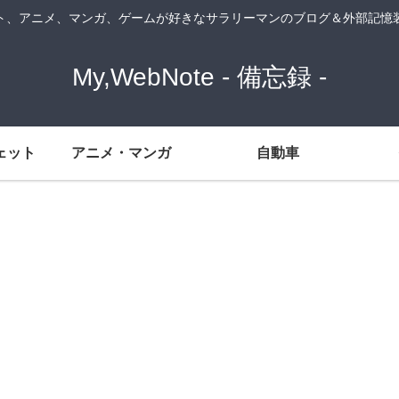
ト、アニメ、マンガ、ゲームが好きなサラリーマンのブログ＆外部記憶
My,WebNote - 備忘録 -
ェット
アニメ・マンガ
自動車