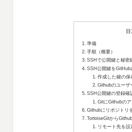
目
準備
手順（概要）
SSHで公開鍵と秘密
SSH公開鍵をGitHu
作成した鍵の保
Githubのユ
SSH公開鍵の登録確認
GitにGithu
Githubにリポジト
TortoiseGitからGit
リモート先を設