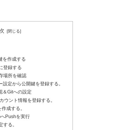
次
鍵を作成する
bに登録する
存場所を確認
ーザー設定から公開鍵を登録する。
＆Gitへの設定
bのアカウント情報を登録する。
リを作成する。
hubへPushを実行
定する。