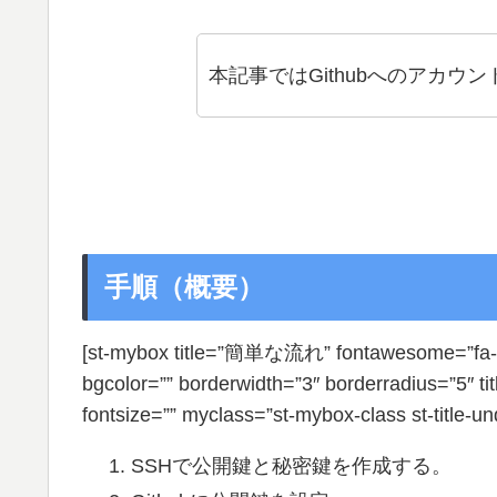
本記事ではGithubへのアカ
手順（概要）
[st-mybox title=”簡単な流れ” fontawesome=”fa-lis
bgcolor=”” borderwidth=”3″ borderradius=”5″ ti
fontsize=”” myclass=”st-mybox-class st-title-und
SSHで公開鍵と秘密鍵を作成する。