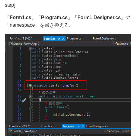
step]
「
Form1.cs
」「
Program.cs
」「
Form1.Designer.cs
」の
「namespace」を書き換える。