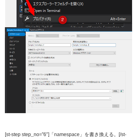
[st-step step_no=”6″]「namespace」を書き換える。[/st-