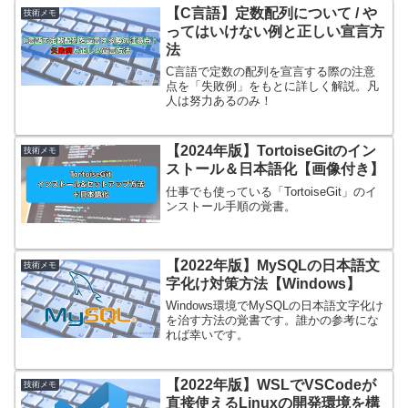
【C言語】定数配列について / や
技術メモ
ってはいけない例と正しい宣言方
法
C言語で定数の配列を宣言する際の注意
点を「失敗例」をもとに詳しく解説。凡
人は努力あるのみ！
【2024年版】TortoiseGitのイン
技術メモ
ストール＆日本語化【画像付き】
仕事でも使っている「TortoiseGit」のイ
ンストール手順の覚書。
【2022年版】MySQLの日本語文
技術メモ
字化け対策方法【Windows】
Windows環境でMySQLの日本語文字化け
を治す方法の覚書です。誰かの参考にな
れば幸いです。
【2022年版】WSLでVSCodeが
技術メモ
直接使えるLinuxの開発環境を構