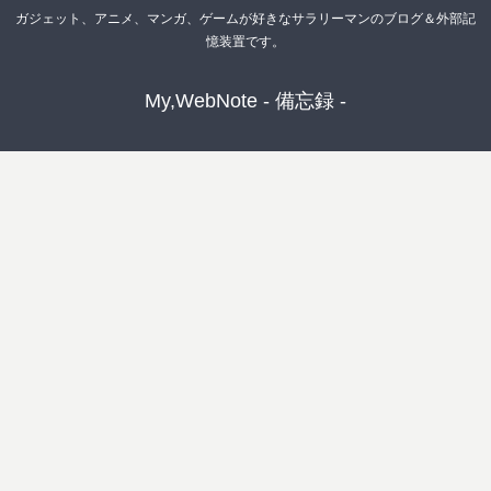
ガジェット、アニメ、マンガ、ゲームが好きなサラリーマンのブログ＆外部記
憶装置です。
My,WebNote - 備忘録 -