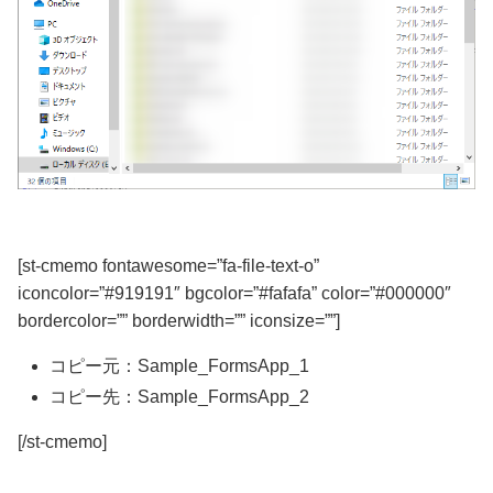
[st-cmemo fontawesome=”fa-file-text-o”
iconcolor=”#919191″ bgcolor=”#fafafa” color=”#000000″
bordercolor=”” borderwidth=”” iconsize=””]
コピー元：Sample_FormsApp_1
コピー先：Sample_FormsApp_2
[/st-cmemo]