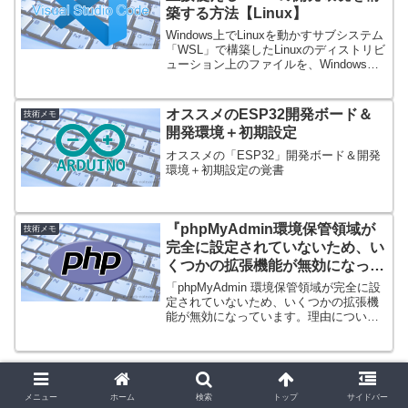
築する方法【Linux】
Windows上でLinuxを動かすサブシステム
「WSL」で構築したLinuxのディストリビ
ューション上のファイルを、Windows上
のVSCodeから編集する方法の覚書
オススメのESP32開発ボード＆
技術メモ
開発環境＋初期設定
オススメの「ESP32」開発ボード＆開発
環境＋初期設定の覚書
『phpMyAdmin環境保管領域が
技術メモ
完全に設定されていないため、い
くつかの拡張機能が無効になって
います。』の対策方法
「phpMyAdmin 環境保管領域が完全に設
定されていないため、いくつかの拡張機
能が無効になっています。理由について
はこちらをご覧ください。代わりにデー
ターベースの操作タブを使って設定する
こともできます。」のエラーメッセージ
の解消方法の覚書
Sponsored Link
メニュー
ホーム
検索
トップ
サイドバー