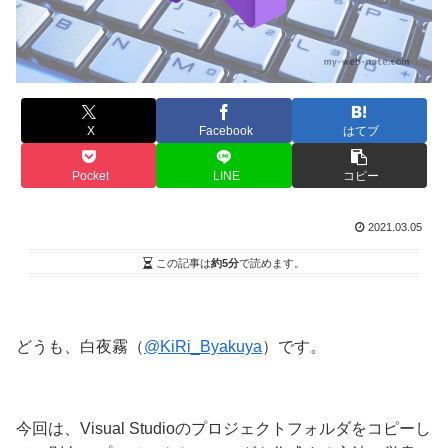
X
Facebook
はてブ
Pocket
LINE
コピー
2021.03.05
この記事は
約5分
で読めます。
どうも、白夜霧（
@KiRi_Byakuya
）です。
今回は、Visual Studioのプロジェクトフォルダをコピーし