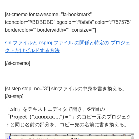
[st-cmemo fontawesome=”fa-bookmark”
iconcolor=”#BDBDBD” bgcolor=”#fafafa” color=”#757575″
bordercolor=”” borderwidth=”” iconsize=””]
sln ファイルと csproj ファイル の関係と特定の プロジェ
クトだけビルドする方法
[/st-cmemo]
[st-step step_no=”3″].slnファイルの中身を書き換える。
[/st-step]
「.sln」
をテキストエディタで開き、6行目の
「
Project（”xxxxxxx….”) = “
」のコピー元のプロジェク
トと同じ名前の部分を、コピー先の名前に書き換える。