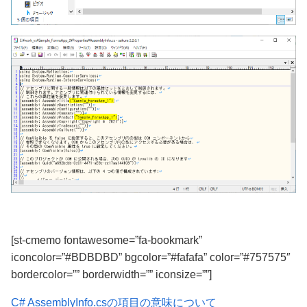
[st-cmemo fontawesome=”fa-bookmark”
iconcolor=”#BDBDBD” bgcolor=”#fafafa” color=”#757575″
bordercolor=”” borderwidth=”” iconsize=””]
C# AssemblyInfo.csの項目の意味について