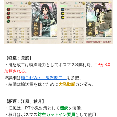
【軽巡：鬼怒】
・鬼怒改二は特殊能力としてボスマスS勝利時、
TPが8.0
加算される。
※詳細は
艦これWiki「鬼怒改二」
を参照。
・装備は輸送量を稼ぐために
大発動艇
ガン済み。
【駆逐：江風、秋月】
・江風は、PT小鬼対策として
機銃
を装備。
・秋月はボスマス
対空カットイン要員
として使用。