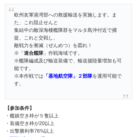
欧州友軍港湾部への救援輸送を実施します。ま
た、これ阻止せんと
集結中の敵深海棲艦隊群をマルタ島沖付近で捕
捉、これと交戦し、
敵戦力を漸滅（ぜんめつ）を図れ！
※「
連合艦隊
」作戦海域です。
※艦隊編成及び輸送装備で、輸送揚陸量増加も可
能です。
※本作戦では
「基地航空隊」２部隊
を運用可能で
す。
【参加条件】
・艦娘空き枠が５隻以上
・装備空き枠が20以上
・出撃勝利率76%以上