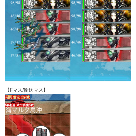
【Fマス/輸送マス】