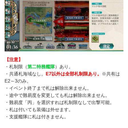
【注意】
・札制限（
第二特務艦隊
）あり。
・共通札海域なし。
E7以外は全部札制限あり。
※共有は
E2～3のみ。
・イベント終了まで札は解除出来ません。
・途中で難易度を変更しても札は解除出来ません。
・難易度「丙」を選択すれば札制限なしで出撃可能。
・札は付いても装備は外せます。
・支援艦隊に札は付きません。