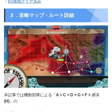
・
E5海域クリア済み
３．攻略マップ・ルート詳細
本記事では機動部隊による「
A > C > D > G > F > ボス
(H)
」の