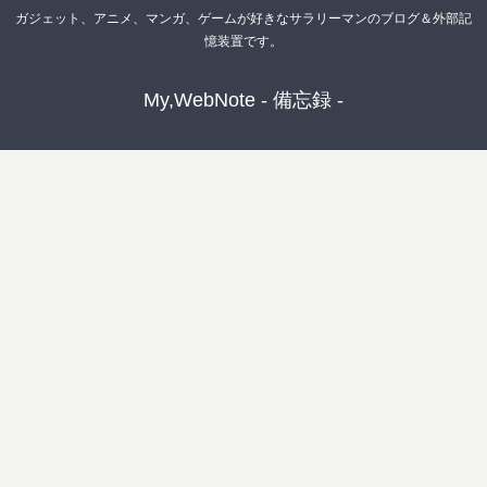
ガジェット、アニメ、マンガ、ゲームが好きなサラリーマンのブログ＆外部記
憶装置です。
My,WebNote - 備忘録 -