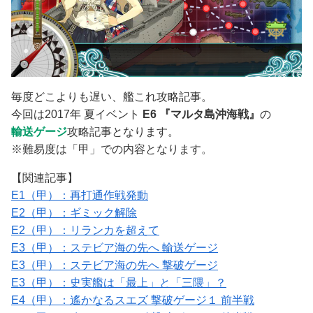
毎度どこよりも遅い、艦これ攻略記事。
今回は2017年 夏イベント
E6 『マルタ島沖海戦』
の
輸送ゲージ
攻略記事となります。
※難易度は「甲」での内容となります。
【関連記事】
E1（甲）：再打通作戦発動
E2（甲）：ギミック解除
E2（甲）：リランカを超えて
E3（甲）：ステビア海の先へ 輸送ゲージ
E3（甲）：ステビア海の先へ 撃破ゲージ
E3（甲）：史実艦は「最上」と「三隈」？
E4（甲）：遙かなるスエズ 撃破ゲージ１ 前半戦