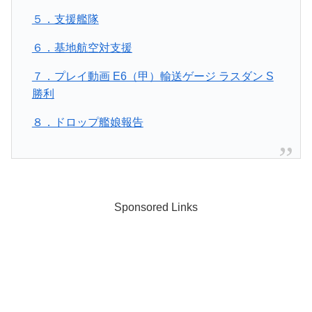
５．支援艦隊
６．基地航空対支援
７．プレイ動画 E6（甲）輸送ゲージ ラスダン S
勝利
８．ドロップ艦娘報告
Sponsored Links