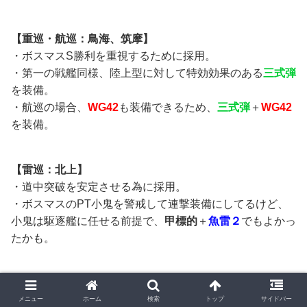
【重巡・航巡：鳥海、筑摩】
・ボスマスS勝利を重視するために採用。
・第一の戦艦同様、陸上型に対して特効効果のある
三式弾
を装備。
・航巡の場合、
WG42
も装備できるため、
三式弾
＋
WG42
を装備。
【雷巡：北上】
・道中突破を安定させる為に採用。
・ボスマスのPT小鬼を警戒して連撃装備にしてるけど、
小鬼は駆逐艦に任せる前提で、
甲標的
＋
魚雷２
でもよかっ
たかも。
【メモ】
・ただでさえ要求輸送量が多いため、第二編成側でももう
メニュー
ホーム
検索
トップ
サイドバー