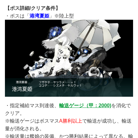
【ボス詳細/クリア条件】
・ボスは「
港湾夏姫
」※陸上型
・指定補給マス到達後、
輸送ゲージ（甲：2000)
を消化で
クリア。
※輸送ゲージはボスマス
A勝利以上
で輸送が成功し、輸送
量が消化される。
※輸送量は艦娘の装備、かつ勝利結果によって異なる。輸