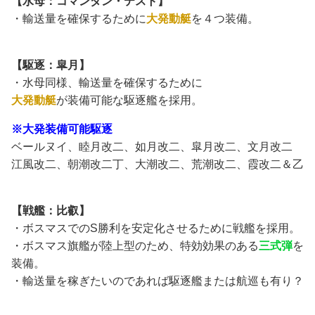
【水母：コマンダン・テスト】
・輸送量を確保するために
大発動艇
を４つ装備。
【駆逐：皐月】
・水母同様、輸送量を確保するために
大発動艇
が装備可能な駆逐艦を採用。
※大発装備可能駆逐
ベールヌイ、睦月改二、如月改二、皐月改二、文月改二
江風改二、朝潮改二丁、大潮改二、荒潮改二、霞改二＆乙
【戦艦：比叡】
・ボスマスでのS勝利を安定化させるために戦艦を採用。
・ボスマス旗艦が陸上型のため、特効効果のある
三式弾
を
装備。
・輸送量を稼ぎたいのであれば駆逐艦または航巡も有り？