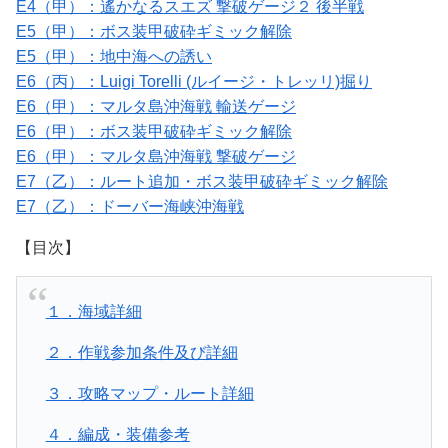
E4（甲）：遙かなるスエズ 撃破ゲージ２ 後半戦
E5（甲）：ボス装甲破砕ギミック解除
E5（甲）：地中海への誘い
E6（丙）：Luigi Torelli (ルイージ・トレッリ)掘り
E6（甲）：マルタ島沖海戦 輸送ゲージ
E6（甲）：ボス装甲破砕ギミック解除
E6（甲）：マルタ島沖海戦 撃破ゲージ
E7（乙）：ルート追加・ボス装甲破砕ギミック解除
E7（乙）：ドーバー海峡沖海戦
【目次】
１．海域詳細
２．作戦参加条件及び詳細
３．攻略マップ・ルート詳細
４．編成・装備参考