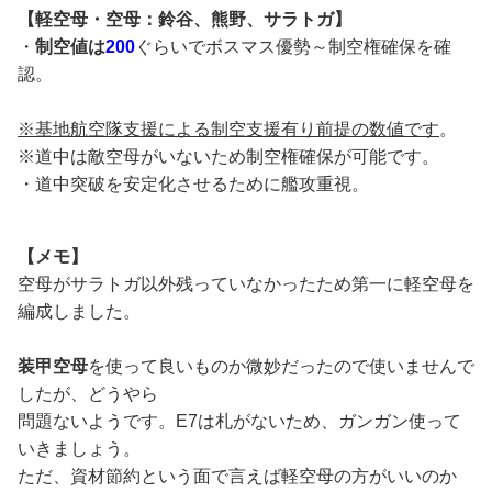
【軽空母・空母：鈴谷、熊野、サラトガ】
・
制空値は
200
ぐらいでボスマス優勢～制空権確保を確
認。
※基地航空隊支援による制空支援有り前提の数値です
。
※道中は敵空母がいないため制空権確保が可能です。
・道中突破を安定化させるために艦攻重視。
【メモ】
空母がサラトガ以外残っていなかったため第一に軽空母を
編成しました。
装甲空母
を使って良いものか微妙だったので使いませんで
したが、どうやら
問題ないようです。E7は札がないため、ガンガン使って
いきましょう。
ただ、資材節約という面で言えば軽空母の方がいいのか