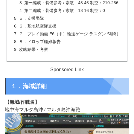
第一編成・装備参考 / 索敵：45.46 制空：210-256
第二編成・装備参考 / 索敵：13.16 制空：0
５．支援艦隊
６．基地航空隊支援
７．プレイ動画 E6（甲）輸送ゲージ ラスダン S勝利
８．ドロップ艦娘報告
攻略結果・考察
Sponsored Link
１．海域詳細
【海域/作戦名】
地中海マルタ島沖 / マルタ島沖海戦