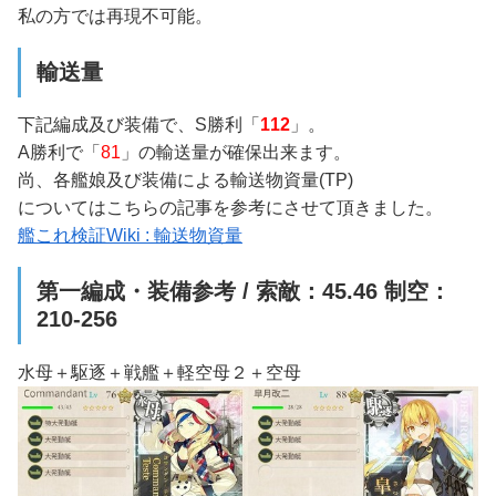
私の方では再現不可能。
輸送量
下記編成及び装備で、S勝利「
112
」。
A勝利で「
81
」の輸送量が確保出来ます。
尚、各艦娘及び装備による輸送物資量(TP)
についてはこちらの記事を参考にさせて頂きました。
艦これ検証Wiki : 輸送物資量
第一編成・装備参考 / 索敵：45.46 制空：
210-256
水母＋駆逐＋戦艦＋軽空母２＋空母