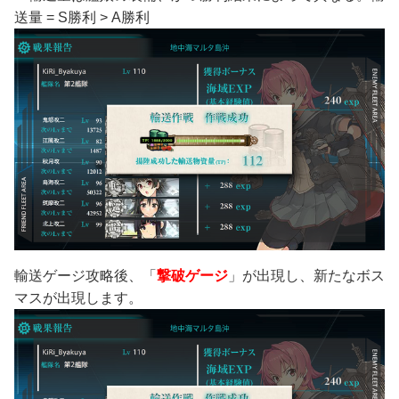
送量 = S勝利 > A勝利
輸送ゲージ攻略後、「
撃破ゲージ
」が出現し、新たなボス
マスが出現します。