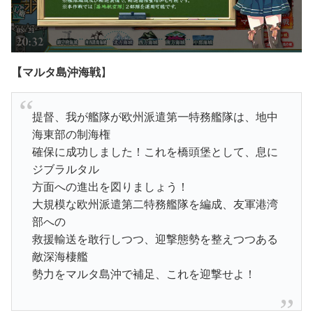
【マルタ島沖海戦
】
提督、我が艦隊が欧州派遣第一特務艦隊は、地中
海東部の制海権
確保に成功しました！これを橋頭堡として、息に
ジブラルタル
方面への進出を図りましょう！
大規模な欧州派遣第二特務艦隊を編成、友軍港湾
部への
救援輸送を敢行しつつ、迎撃態勢を整えつつある
敵深海棲艦
勢力をマルタ島沖で補足、これを迎撃せよ！