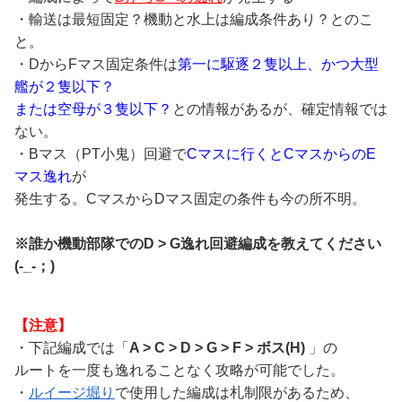
・輸送は最短固定？機動と水上は編成条件あり？とのこ
と。
・DからFマス固定条件は
第一に駆逐２隻以上、かつ大型
艦が２隻以下？
または空母が３隻以下？
との情報があるが、確定情報では
ない。
・Bマス（PT小鬼）回避で
Cマスに行くとCマスからのE
マス逸れ
が
発生する。CマスからDマス固定の条件も今の所不明。
※誰か機動部隊でのD > G逸れ回避編成を教えてください
(-_-；)
【注意】
・下記編成では「
A > C > D > G > F > ボス(H)
」の
ルートを一度も逸れることなく攻略が可能でした。
・
ルイージ堀り
で使用した編成は札制限があるため、