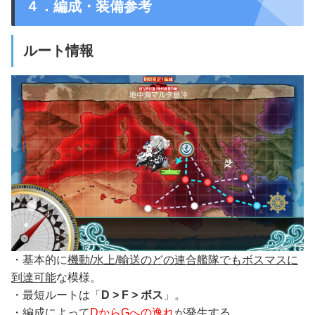
４．編成・装備参考
ルート情報
・基本的に
機動/水上/輸送のどの連合艦隊でもボスマスに
到達可能
な模様。
・最短ルートは「
D > F > ボス
」。
・編成によって
DからGへの逸れ
が発生する