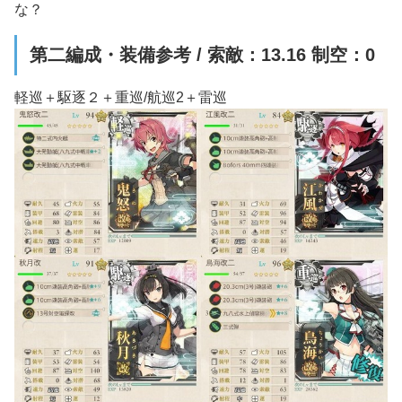
な？
第二編成・装備参考 / 索敵：13.16 制空：0
軽巡＋駆逐２＋重巡/航巡2＋雷巡