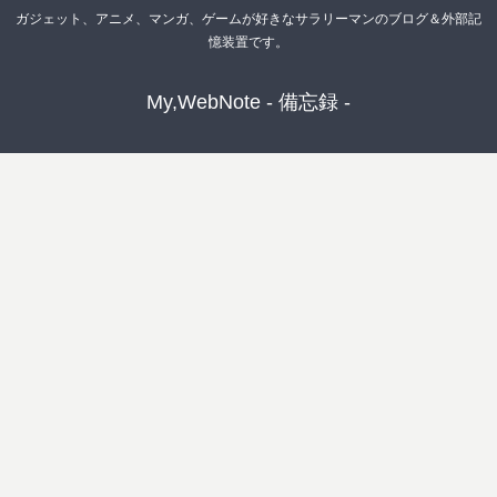
ガジェット、アニメ、マンガ、ゲームが好きなサラリーマンのブログ＆外部記
憶装置です。
My,WebNote - 備忘録 -