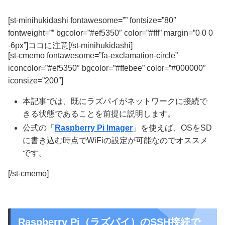
[st-minihukidashi fontawesome=”” fontsize=”80″
fontweight=”” bgcolor=”#ef5350″ color=”#fff” margin=”0 0 0
-6px”]ココに注意[/st-minihukidashi]
[st-cmemo fontawesome=”fa-exclamation-circle”
iconcolor=”#ef5350″ bgcolor=”#ffebee” color=”#000000″
iconsize=”200″]
本記事では、既にラズパイがネットワークに接続で
きる状態であることを前提に説明します。
公式の「
Raspberry Pi Imager
」を使えば、OSをSD
に書き込む時点でWiFiの設定が可能なのでオススメ
です。
[/st-cmemo]
Raspberry Pi（ラズパイ）のSSH接続で