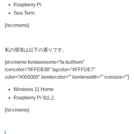
Raspberry Pi
Tera Term
[/st-cmemo]
私の環境は以下の通りです。
[st-cmemo fontawesome=”fa-bullhorn”
iconcolor=”#FFEB3B” bgcolor=”#FFFDE7″
color=”#000000″ bordercolor=”” borderwidth=”” iconsize=””]
Windows 11 Home
Raspberry Pi 3以上
[/st-cmemo]