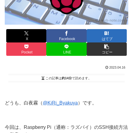
X
Facebook
はてブ
Pocket
LINE
コピー
2023.04.16
この記事は
約14分
で読めます。
どうも、白夜霧（
@KiRi_Byakuya
）です。
今回は、Raspberry Pi（通称：ラズパイ）のSSH接続方法