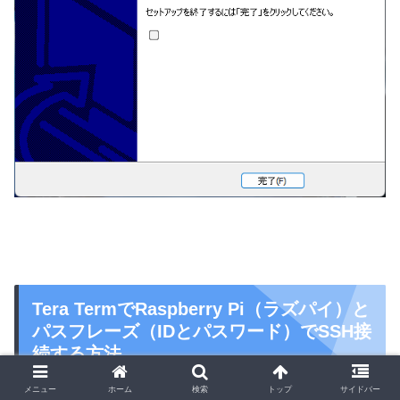
Tera TermでRaspberry Pi（ラズパイ）と
パスフレーズ（IDとパスワード）でSSH接
続する方法
メニュー
ホーム
検索
トップ
サイドバー