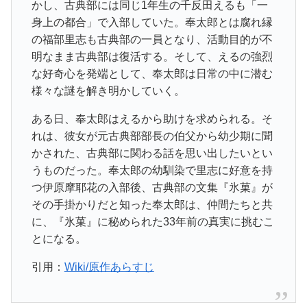
かし、古典部には同じ1年生の千反田えるも「一
身上の都合」で入部していた。奉太郎とは腐れ縁
の福部里志も古典部の一員となり、活動目的が不
明なまま古典部は復活する。そして、えるの強烈
な好奇心を発端として、奉太郎は日常の中に潜む
様々な謎を解き明かしていく。
ある日、奉太郎はえるから助けを求められる。そ
れは、彼女が元古典部部長の伯父から幼少期に聞
かされた、古典部に関わる話を思い出したいとい
うものだった。奉太郎の幼馴染で里志に好意を持
つ伊原摩耶花の入部後、古典部の文集『氷菓』が
その手掛かりだと知った奉太郎は、仲間たちと共
に、『氷菓』に秘められた33年前の真実に挑むこ
とになる。
引用：
Wiki/原作あらすじ