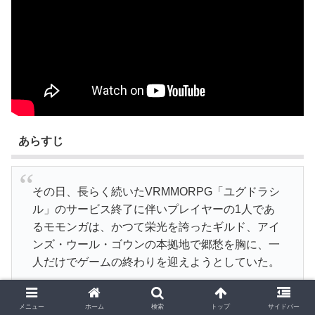
あらすじ
その日、長らく続いたVRMMORPG「ユグドラシ
ル」のサービス終了に伴いプレイヤーの1人であ
るモモンガは、かつて栄光を誇ったギルド、アイ
ンズ・ウール・ゴウンの本拠地で郷愁を胸に、一
人だけでゲームの終わりを迎えようとしていた。
サービス終了までのカウントダウンが始まる中、
モモンガは目を閉じて仲間達との思い出を回想し
メニュー
ホーム
検索
トップ
サイドバー