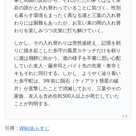
事と周囲の反応から、それがただの夢ではなく実
在の誰かと入れ替わっていることに気づく。性別
も暮らす環境もまったく異なる瀧と三葉の入れ替
わりには困難もあったが、お互い束の間の入れ替
わりを楽しみつつ次第に打ち解けていく。
しかし、その入れ替わりは突然途絶え、記憶を頼
りに描き起こした糸守の風景スケッチだけを頼り
に瀧は飛騨に向かう。瀧の様子を不審に思い心配
していた友人・藤井司とバイト先の先輩・奥寺ミ
キもそれに同行する。しかし、ようやく辿り着い
た糸守町は、3年前に隕石（ティアマト彗星の破
片）が直撃したことで消滅しており、三葉やその
家族、友人も含め住民500人以上が死亡していた
ことが判明する。
引用：
Wiki/あらすじ