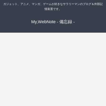
ガジェット、アニメ、マンガ、ゲームが好きなサラリーマンのブログ＆外部記
憶装置です。
My,WebNote - 備忘録 -