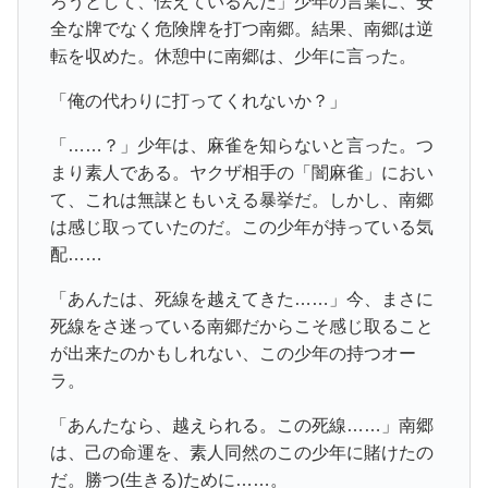
ろうとして、怯えているんだ」少年の言葉に、安
全な牌でなく危険牌を打つ南郷。結果、南郷は逆
転を収めた。休憩中に南郷は、少年に言った。
「俺の代わりに打ってくれないか？」
「……？」少年は、麻雀を知らないと言った。つ
まり素人である。ヤクザ相手の「闇麻雀」におい
て、これは無謀ともいえる暴挙だ。しかし、南郷
は感じ取っていたのだ。この少年が持っている気
配……
「あんたは、死線を越えてきた……」今、まさに
死線をさ迷っている南郷だからこそ感じ取ること
が出来たのかもしれない、この少年の持つオー
ラ。
「あんたなら、越えられる。この死線……」南郷
は、己の命運を、素人同然のこの少年に賭けたの
だ。勝つ(生きる)ために……。