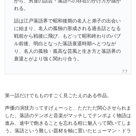
がら、男達の話芸・落語への存在のかけ方が描か
れる。
話は江戸落語界で昭和後期の名人と弟子の出会い
に始まり、名人の孤独の形成される過去話となる
戦前から戦後に飛び、もどって昭和終わりのバブ
ル前後、明白となった落語衰退時期へとつなが
り、名人の孤独・孤高な芸風と生き方と落語界の
衰退とがより強く関わり合う。
第一話だけでもものすごく見ごたえのある作品。
声優の演技力ってすげぇーっと、ただただ関心させられま
した。落語のテンポと音楽がマッチしてテンポよく物語は
進み、途中で飽きることを忘れる程に魅入って聞いてしま
う。落語という難しい題材を軸に置いたヒューマン・ドラ