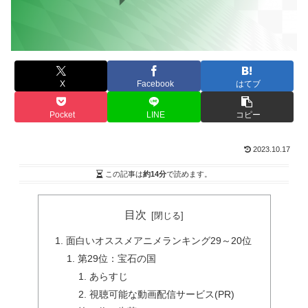
X
Facebook
はてブ
Pocket
LINE
コピー
2023.10.17
この記事は
約14分
で読めます。
目次
面白いオススメアニメランキング29～20位
第29位：宝石の国
あらすじ
視聴可能な動画配信サービス(PR)