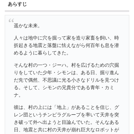
あらすじ
遥かな未来。
人々は地中に穴を掘って家を造り家畜を飼い、時
折起きる地震と落盤に怯えながら何百年も息を潜
めるように暮らしてきた。
そんな村の一つ・ジーハ。村を広げるための穴掘
りをしていた少年・シモンは、ある日、掘り進ん
だ先で偶然、不思議に光る小さなドリルを見つけ
る。そして、シモンの兄貴分である青年・カミ
ナ。
彼は、村の上には「地上」があることを信じ、グ
レン団というチンピラグループを率いて天井を突
き破って外へ出ようと目論んでいた。そんなある
日、地震と共に村の天井が崩れ巨大なロボットが