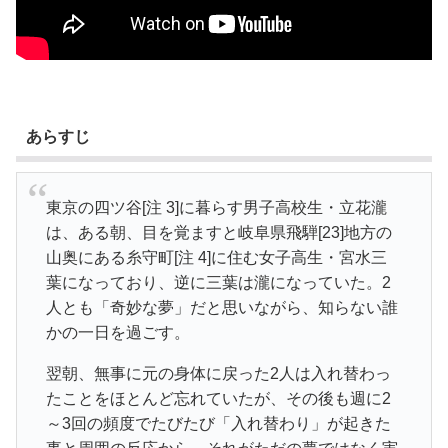
あらすじ
東京の四ツ谷[注 3]に暮らす男子高校生・立花瀧
は、ある朝、目を覚ますと岐阜県飛騨[23]地方の
山奥にある糸守町[注 4]に住む女子高生・宮水三
葉になっており、逆に三葉は瀧になっていた。2
人とも「奇妙な夢」だと思いながら、知らない誰
かの一日を過ごす。
翌朝、無事に元の身体に戻った2人は入れ替わっ
たことをほとんど忘れていたが、その後も週に2
～3回の頻度でたびたび「入れ替わり」が起きた