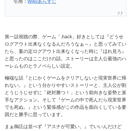
引用：
Wiki/あらすじ
第一話視聴の際、ゲーム「.hack」好きとしては『どうせ
ログアウト出来なくなるんだろうなぁ～』と思ってみてい
たら、案の定ログアウト出来なくなった時に『ほれ見ろ』
と思ったのはここだけの話。ストーリーは主人公最強のハ
ーレムものとラノベらしい設定。
極端な話『とにかくゲームをクリアしないと現実世界に帰
れない。』という分かりやすいストーリーと、主人公が割
とうじうじせずに「絶対勝つ！」という前向きな姿勢と派
手なアクション。そして『ゲームの中で死んだら現実世界
でも死ぬ。』という緊張感がこの作品を面白くしている要
因だと勝手に思っています。
まぁ御託は並べず『アスナが可愛い。』でいいんだけど