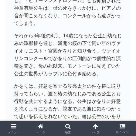
し、「ヒューマンメトロノーム」とも揶揄された
神童有馬公生は、母の死をきっかけに、ピアノの
音が聞こえなくなり、コンクールからも遠ざかっ
てしまう。
それから3年後の4月。14歳になった公生は幼なじ
みの澤部椿を通じ、満開の桜の下で同い年のヴァ
イオリニスト・宮園かをりと知り合う。ヴァイオ
リンコンクールでかをりの圧倒的かつ個性的な演
奏を聞き、母の死以来、モノトーンに見えていた
公生の世界がカラフルに色付き始める。
かをりは、好意を寄せる渡亮太との仲を椿に取り
持ってもらい、渡と椿の幼なじみである公生とも
行動を共にするようになる。公生はかをりに好意
を抱くようになるが、親友である渡に気をつかっ
て想いを伝えられないでいた。椿は公生のかをり
への恋心に気付き、また自身に芽生えた公生への
恋心にも気付き苦悩する。
メニュー
ホーム
検索
トップ
サイドバー