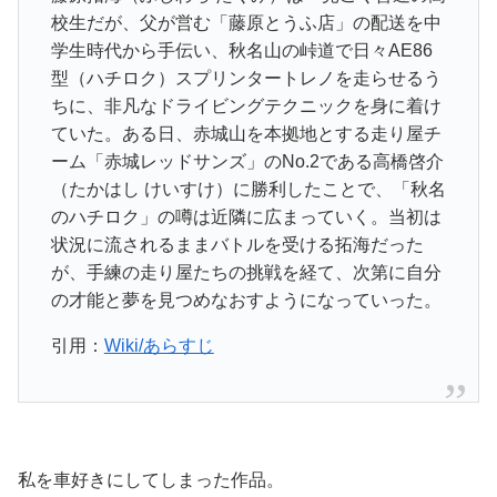
校生だが、父が営む「藤原とうふ店」の配送を中
学生時代から手伝い、秋名山の峠道で日々AE86
型（ハチロク）スプリンタートレノを走らせるう
ちに、非凡なドライビングテクニックを身に着け
ていた。ある日、赤城山を本拠地とする走り屋チ
ーム「赤城レッドサンズ」のNo.2である高橋啓介
（たかはし けいすけ）に勝利したことで、「秋名
のハチロク」の噂は近隣に広まっていく。当初は
状況に流されるままバトルを受ける拓海だった
が、手練の走り屋たちの挑戦を経て、次第に自分
の才能と夢を見つめなおすようになっていった。
引用：
Wiki/あらすじ
私を車好きにしてしまった作品。