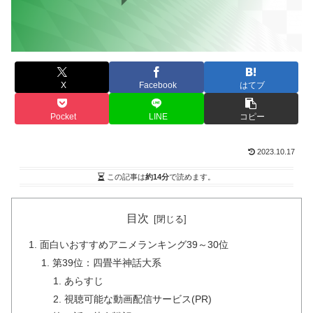
X
Facebook
はてブ
Pocket
LINE
コピー
2023.10.17
この記事は
約14分
で読めます。
目次
面白いおすすめアニメランキング39～30位
第39位：四畳半神話大系
あらすじ
視聴可能な動画配信サービス(PR)