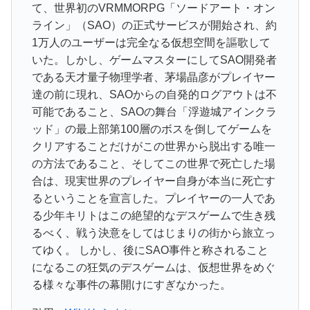
て、世界初のVRMMORPG「ソードアート・オン
ライン」（SAO）の正式サービスが開始され、約
1万人のユーザーは完全なる仮想空間を謳歌して
いた。しかし、ゲームマスターにしてSAO開発者
である天才量子物理学者、茅場晶彦がプレイヤー
達の前に現れ、SAOからの自発的ログアウトは不
可能であること、SAOの舞台「浮遊城アインクラ
ッド」の最上部第100層のボスを倒してゲームを
クリアすることだけがこの世界から脱出する唯一
の方法であること、そしてこの世界で死亡した場
合は、現実世界のプレイヤー自身が本当に死亡す
るということを宣言した。プレイヤーの一人であ
る少年キリトはこの絶望的なデスゲームで生き残
るべく、戦う決意をしてはじまりの街から旅立っ
てゆく。 しかし、後にSAO事件と称されること
になるこの狂気のデスゲームは、仮想世界をめぐ
る様々な事件の幕開けにすぎなかった。