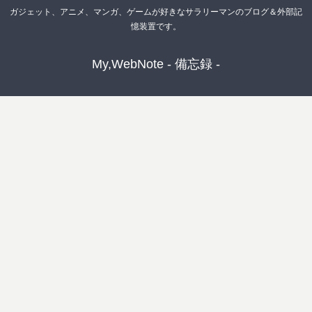
ガジェット、アニメ、マンガ、ゲームが好きなサラリーマンのブログ＆外部記
憶装置です。
My,WebNote - 備忘録 -