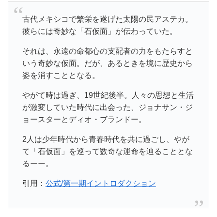
古代メキシコで繁栄を遂げた太陽の民アステカ。
彼らには奇妙な「石仮面」が伝わっていた。
それは、永遠の命都心の支配者の力をもたらすと
いう奇妙な仮面。だが、あるときを境に歴史から
姿を消すこととなる。
やがて時は過ぎ、19世紀後半。人々の思想と生活
が激変していた時代に出会った、ジョナサン・ジ
ョースターとディオ・ブランドー。
2人は少年時代から青春時代を共に過ごし、やが
て「石仮面」を巡って数奇な運命を辿ることとな
るーー。
引用：
公式/第一期イントロダクション