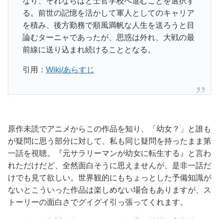
なり、それならばと士官学校へ進むことを選択す
る。前世の記憶を活かして軍人としてのキャリア
を積み、後方勤務で順風満帆な人生を送ろうと目
論むターニャであったが、思惑は外れ、大戦の最
前線に送り込まれ続けることとなる。
引用：
Wiki/あらすじ
原作未読でアニメからこの作品を知り、「幼女？」と誰も
が疑問に思う部分に対して、私も同じ疑問を持ったまま第
一話を視聴。『元サラリーマンが幼女に転生する』と言わ
れただけだど、全然面白そうに思えませんが、是非一話だ
けでも見て欲しい。世界観的にもちょっとした予備知識が
ないとこういった作品は楽しめない場合もありますが、ス
トーリーの面白さでグイグイ引っ張ってくれます。