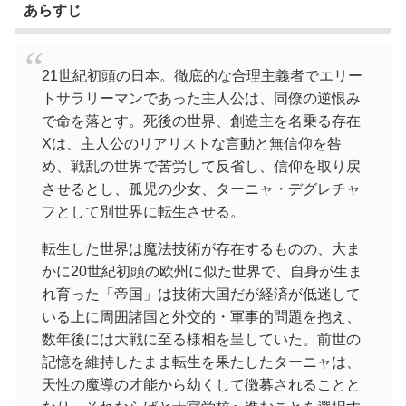
あらすじ
21世紀初頭の日本。徹底的な合理主義者でエリー
トサラリーマンであった主人公は、同僚の逆恨み
で命を落とす。死後の世界、創造主を名乗る存在
Xは、主人公のリアリストな言動と無信仰を咎
め、戦乱の世界で苦労して反省し、信仰を取り戻
させるとし、孤児の少女、ターニャ・デグレチャ
フとして別世界に転生させる。
転生した世界は魔法技術が存在するものの、大ま
かに20世紀初頭の欧州に似た世界で、自身が生ま
れ育った「帝国」は技術大国だが経済が低迷して
いる上に周囲諸国と外交的・軍事的問題を抱え、
数年後には大戦に至る様相を呈していた。前世の
記憶を維持したまま転生を果たしたターニャは、
天性の魔導の才能から幼くして徴募されることと