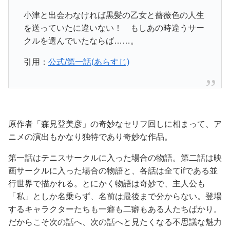
小津と出会わなければ黒髪の乙女と薔薇色の人生
を送っていたに違いない！ もしあの時違うサー
クルを選んでいたならば……。
引用：
公式/第一話(あらすじ)
原作者「森見登美彦」の奇妙なセリフ回しに相まって、ア
ニメの演出もかなり独特であり奇妙な作品。
第一話はテニスサークルに入った場合の物語。第二話は映
画サークルに入った場合の物語と、各話は全てifである並
行世界で描かれる。とにかく物語は奇妙で、主人公も
「私」としか名乗らず、名前は最後まで分からない。登場
するキャラクターたちも一癖も二癖もある人たちばかり。
だからこそ次の話へ、次の話へと見たくなる不思議な魅力