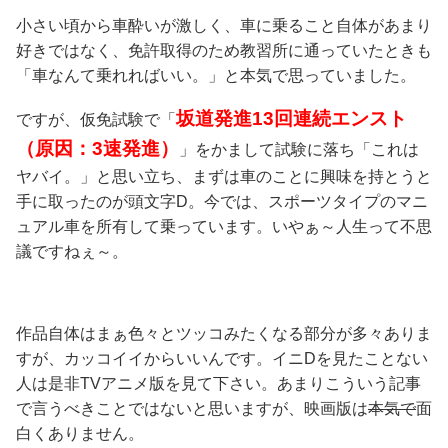
小さい頃から車酔いが激しく、車に乗ること自体があまり
好きではなく、免許取得のため教習所に通っていたときも
「車なんて乗れればいい。」と本気で思っていました。
坂道発進13回連続エンスト
ですが、仮免試験で「
（原因：3速発進）
」をかまして試験に落ち「これは
ヤバイ。」と思い立ち、まずは車のことに興味を持とうと
手に取ったのが頭文字D。今では、スポーツタイプのマニ
ュアル車を所有して乗っています。いやぁ～人生って不思
議ですねぇ～。
作品自体はまぁ色々とツッコみたくなる部分が多々ありま
すが、カッコイイからいいんです。イニDを見たことない
人は是非TVアニメ版を見て下さい。あまりこういう記事
で言うべきことではないと思いますが、映画版は
本気で
面
白くありません。